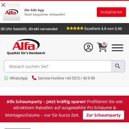
×
Die Alfa App
Installieren
Noch bequemer einkaufen!
Exzellent 4,8 von 5,00
:30 Uhr bestellt, direkt versendet
0
Qualität für's Handwerk
WhatsApp
Service-Hotline +43 5572 / 40 9 99
Alfa Schaumparty – Jetzt kräftig sparen!
Profitieren Sie von
attraktiven Rabatten auf ausgewählte PU-Schäume &
Montageschäume – nur für kurze Zeit.
Zur Schaumparty