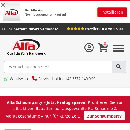
×
Die Alfa App
Installieren
Noch bequemer einkaufen!
Exzellent 4,8 von 5,00
6:30 Uhr bestellt, direkt versendet
0
Qualität für's Handwerk
WhatsApp
Service-Hotline +43 5572 / 40 9 99
Alfa Schaumparty – Jetzt kräftig sparen!
Profitieren Sie von
attraktiven Rabatten auf ausgewählte PU-Schäume &
Montageschäume – nur für kurze Zeit.
Zur Schaumparty