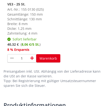
VE3 - 25 St.
Art.-Nr.: 155 0130 (025)
Gesamtlänge: 150 mm
Schnittlänge: 130 mm
Breite: 8 mm
Dicke: 1,25 mm
Zahnteilung: 4 mm
Sofort lieferbar
40,32 €
(
8,06 €/5 St.
)
8 % Ersparnis
remove
add
Warenkorb
Preisangaben inkl. USt.
Abhängig von der Lieferadresse kann
die USt an der Kasse variieren.
Tipp: Bei Registrierung mit gültiger Umsatzsteuernummer
sparen Sie sich die Steuer.
Produktinformationen