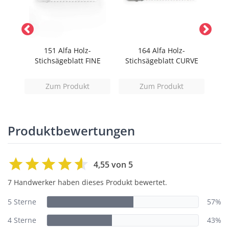
 mit
151 Alfa Holz-
164 Alfa Holz-
Stichsägeblatt FINE
Stichsägeblatt CURVE
Stic
Zum Produkt
Zum Produkt
Produktbewertungen
4,55 von 5
7 Handwerker haben dieses Produkt bewertet.
5 Sterne
57%
4 Sterne
43%