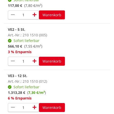
117,00 €
(7,80 €/m²)
remove
add
Warenkorb
VE2 - 5 St.
Art.-Nr.: 210 1510 (005)
Sofort lieferbar
566,10 €
(7,55 €/m²)
3 % Ersparnis
remove
add
Warenkorb
VE3 - 12 St.
Art.-Nr.: 210 1510 (012)
Sofort lieferbar
1.313,28 €
(
7,30 €/m²
)
6 % Ersparnis
remove
add
Warenkorb