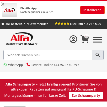
×
Die Alfa App
Installieren
Noch bequemer einkaufen!
Exzellent 4,8 von
Bis 16:30 Uhr bestellt, direkt versendet
0
Qualität für's Handwerk
WhatsApp
Service-Hotline +43 5572 / 40 9 99
Alfa Schaumparty – Jetzt kräftig sparen!
Profitieren Sie von
attraktiven Rabatten auf ausgewählte PU-Schäume &
Montageschäume – nur für kurze Zeit.
Zur Schaumparty