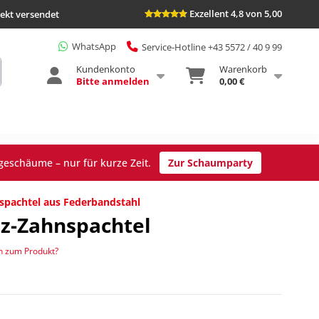
Exzellent 4,8 von 5,00
rekt versendet
WhatsApp
Service-Hotline +43 5572 / 40 9 99
Kundenkonto
Warenkorb
Bitte anmelden
0,00 €
geschäume – nur für kurze Zeit.
Zur Schaumparty
spachtel aus Federbandstahl
ez-Zahnspachtel
n zum Produkt?