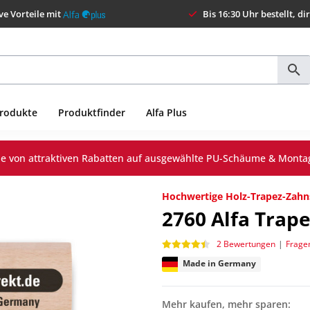
ve Vorteile mit
Bis 16:30 Uhr bestellt, di
Produkte
Produktfinder
Alfa Plus
Sie von attraktiven Rabatten auf ausgewählte PU-Schäume & Monta
Hochwertige Holz-Trapez-Zahn
2760
Alfa Trap
2 Bewertungen
|
Frage
Made in Germany
Mehr kaufen, mehr sparen: