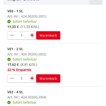
VE0 - 1 St.
Art.-Nr.: 424 3020G (001)
Sofort lieferbar
11,33 €
(11,33 €/St.)
remove
add
Warenkorb
VE1 - 2 St.
Art.-Nr.: 424 3020G (002)
Sofort lieferbar
17,62 €
(8,81 €/St.)
22 % Ersparnis
remove
add
Warenkorb
VE2 - 4 St.
Art.-Nr.: 424 3020G (004)
Sofort lieferbar