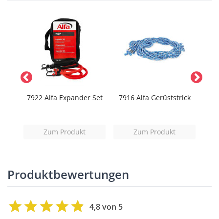
 -
7922 Alfa Expander Set
7916 Alfa Gerüststrick
59
Zum Produkt
Zum Produkt
Produktbewertungen
4,8 von 5