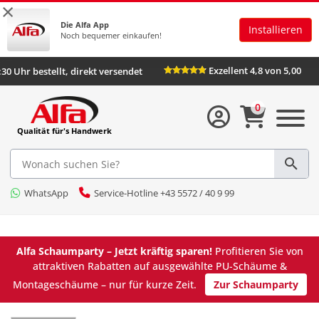
×
Die Alfa App
Installieren
Noch bequemer einkaufen!
Exzellent 4,8 von 
Bis 16:30 Uhr bestellt, direkt versendet
0
Qualität für's Handwerk
WhatsApp
Service-Hotline +43 5572 / 40 9 99
Alfa Schaumparty – Jetzt kräftig sparen!
Profitieren Sie von
attraktiven Rabatten auf ausgewählte PU-Schäume &
Montageschäume – nur für kurze Zeit.
Zur Schaumparty