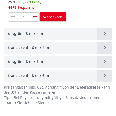
25,15 €
(
6,29 €/St.
)
44 % Ersparnis
remove
add
Warenkorb
olivgrün - 3 m x 4 m
transluzent - 6 m x 4 m
olivgrün - 8 m x 6 m
transluzent - 8 m x 6 m
Preisangaben inkl. USt.
Abhängig von der Lieferadresse kann
die USt an der Kasse variieren.
Tipp: Bei Registrierung mit gültiger Umsatzsteuernummer
sparen Sie sich die Steuer.