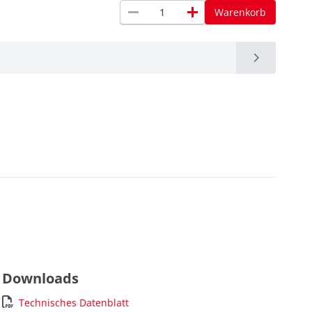
remove
add
Warenkorb
Downloads
Technisches Datenblatt