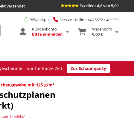
Exzellent 4,8 von 5,00
rekt versendet
WhatsApp
Service-Hotline +43 5572 / 40 9 99
Kundenkonto
Warenkorb
Bitte anmelden
0,00 €
geschäume – nur für kurze Zeit.
Zur Schaumparty
chengewebe mit 125 g/m²
tschutzplanen
kt)
n zum Produkt?