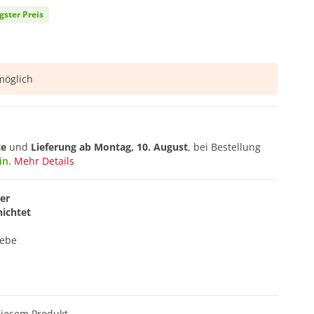
gster Preis
öglich
te
und
Lieferung ab
Montag, 10. August
, bei Bestellung
in.
Mehr Details
ter
hichtet
webe
diesem Produkt