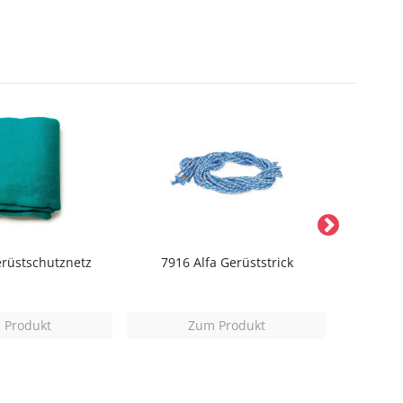
erüstschutznetz
7916 Alfa Gerüststrick
6693 A
 Produkt
Zum Produkt