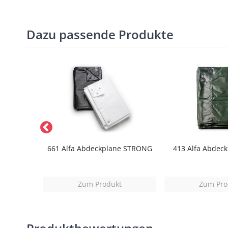
Dazu passende Produkte
Twin Set
661 Alfa Abdeckplane STRONG
413 Alfa Abdec
t
Zum Produkt
Zum Pro