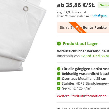
ab
35,86 €/St.
Niedri
Zzgl.
14,95 €
Versand
Keine Versandkosten mit
Bis zu
74 Alfa Bonus Punkte
m
Produkt auf Lager
Voraussichtlicher Versand heu
innerhalb von
12 Std. und 56 M
Für alle gängigen Gerüstras
Beidseitig wasserdicht besc
Ösen aus Metall alle 25 cm
Stabiles HDPE-Bändchenge
Gewicht: 125 g/m²
Weitere Produktinformationen
685 Handwerker vertrauen 