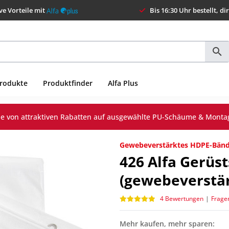
ve Vorteile mit
Bis 16:30 Uhr bestellt, di
Produkte
Produktfinder
Alfa Plus
Sie von attraktiven Rabatten auf ausgewählte PU-Schäume & Monta
Gewebeverstärktes HDPE-Bänd
426
Alfa Gerüs
(gewebeverstär
4 Bewertungen
|
Frage
Mehr kaufen, mehr sparen: