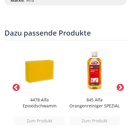
Marke
:
Alfa
Dazu passende Produkte
llen
4478 Alfa
845 Alfa
831 
Epoxidschwamm
Orangenreiniger SPEZIAL
Zum Produkt
Zum Produkt