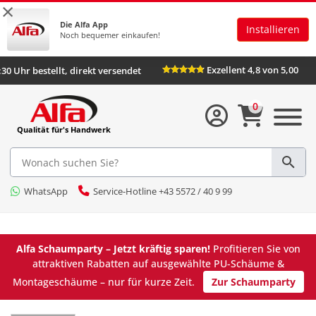
×
Die Alfa App
Installieren
Noch bequemer einkaufen!
Exzellent 4,8 von 5,00
:30 Uhr bestellt, direkt versendet
0
Qualität für's Handwerk
WhatsApp
Service-Hotline +43 5572 / 40 9 99
Alfa Schaumparty – Jetzt kräftig sparen!
Profitieren Sie von
attraktiven Rabatten auf ausgewählte PU-Schäume &
Montageschäume – nur für kurze Zeit.
Zur Schaumparty