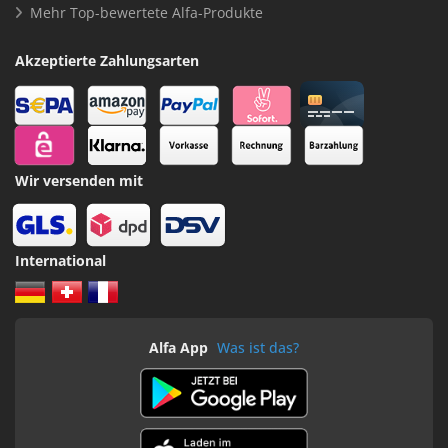
Handwerker wirbt Handwerker
Batterieentsorgung
Hinweis Alfa Klebebänder
Alfa GmbH
Über uns
Bewertungen
Karriere & Jobs
Anfahrt
Alfa Bestseller
521 Alfa FineLine GOLD
153 Alfa Flex (flexibles Folienklebeband)