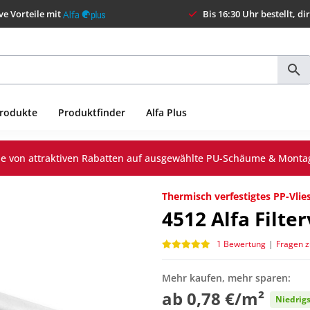
ve Vorteile mit
Bis 16:30 Uhr bestellt, di
Produkte
Produktfinder
Alfa Plus
Sie von attraktiven Rabatten auf ausgewählte PU-Schäume & Monta
Thermisch verfestigtes PP-Vlie
4512
Alfa Filter
1 Bewertung
|
Fragen 
Mehr kaufen, mehr sparen:
ab
0,78 €/m²
Niedrigs