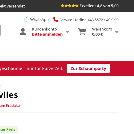
Exzellent 4,8 von 5,00
rekt versendet
WhatsApp
Service-Hotline +43 5572 / 40 9 99
Kundenkonto
Warenkorb
Bitte anmelden
0,00 €
geschäume – nur für kurze Zeit.
Zur Schaumparty
s
vlies
zum Produkt?
ter Preis