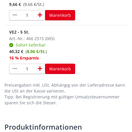
9,66 €
(9,66 €/St.)
remove
add
Warenkorb
VE2 - 5 St.
Art.-Nr.: 466 2515 (005)
Sofort lieferbar
40,32 €
(
8,06 €/St.
)
16 % Ersparnis
remove
add
Warenkorb
Preisangaben inkl. USt.
Abhängig von der Lieferadresse kann
die USt an der Kasse variieren.
Tipp: Bei Registrierung mit gültiger Umsatzsteuernummer
sparen Sie sich die Steuer.
Produktinformationen