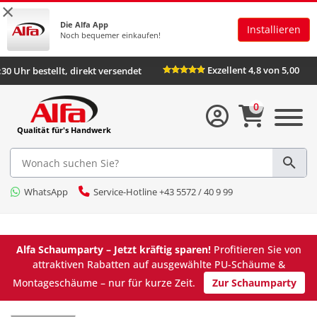
×
Die Alfa App
Installieren
Noch bequemer einkaufen!
Exzellent 4,8 von 5,00
:30 Uhr bestellt, direkt versendet
0
Qualität für's Handwerk
WhatsApp
Service-Hotline +43 5572 / 40 9 99
Alfa Schaumparty – Jetzt kräftig sparen!
Profitieren Sie von
attraktiven Rabatten auf ausgewählte PU-Schäume &
Montageschäume – nur für kurze Zeit.
Zur Schaumparty