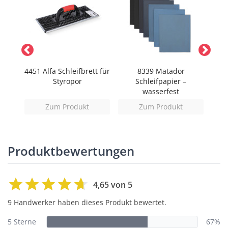
4451 Alfa Schleifbrett für
8339 Matador
903
Styropor
Schleifpapier –
wasserfest
Zum Produkt
Zum Produkt
Produktbewertungen
4,65 von 5
9 Handwerker haben dieses Produkt bewertet.
5 Sterne
67%