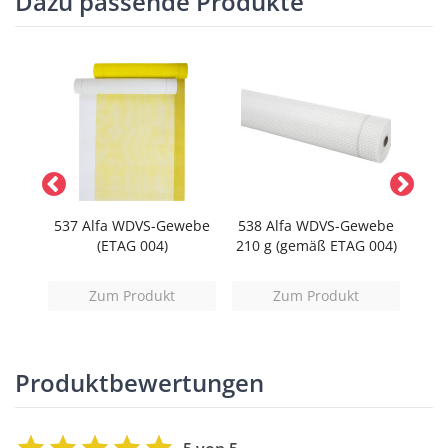
Dazu passende Produkte
537 Alfa WDVS-Gewebe
538 Alfa WDVS-Gewebe
534
e BA
(ETAG 004)
210 g (gemäß ETAG 004)
Zum Produkt
Zum Produkt
Produktbewertungen