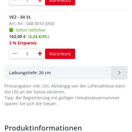
remove
add
Warenkorb
VE2 - 50 St.
Art.-Nr.: 548 0010 (050)
Sofort lieferbar
162,00 €
(
3,24 €/St.
)
3 % Ersparnis
remove
add
Warenkorb
Laibungstiefe: 20 cm
Preisangaben inkl. USt.
Abhängig von der Lieferadresse kann
die USt an der Kasse variieren.
Tipp: Bei Registrierung mit gültiger Umsatzsteuernummer
sparen Sie sich die Steuer.
Produktinformationen