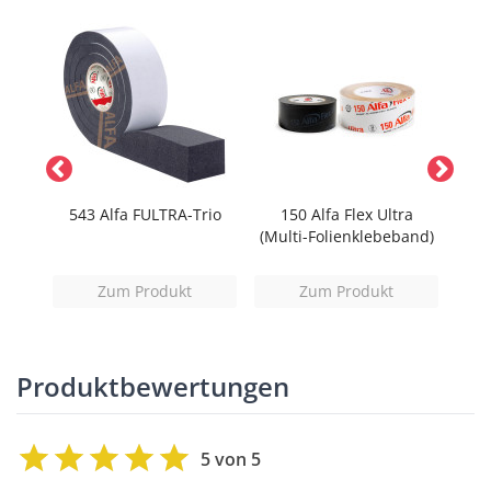
uk
543 Alfa FULTRA-Trio
150 Alfa Flex Ultra
8
(Multi-Folienklebeband)
win
Zum Produkt
Zum Produkt
Produktbewertungen
5 von 5