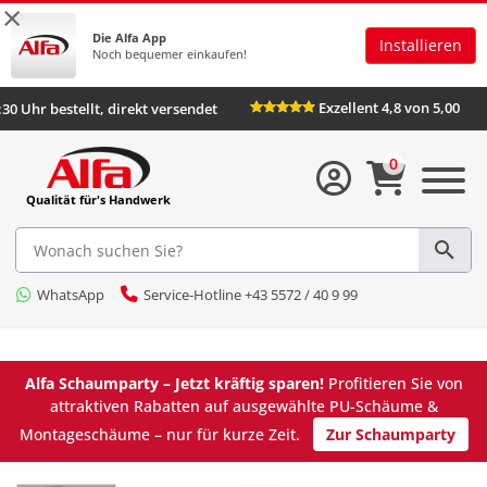
×
Die Alfa App
Installieren
Noch bequemer einkaufen!
Exzellent 4,8 von 
Bis 16:30 Uhr bestellt, direkt versendet
0
Qualität für's Handwerk
WhatsApp
Service-Hotline +43 5572 / 40 9 99
Alfa Schaumparty – Jetzt kräftig sparen!
Profitieren Sie von
attraktiven Rabatten auf ausgewählte PU-Schäume &
Montageschäume – nur für kurze Zeit.
Zur Schaumparty