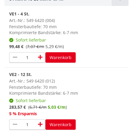
VE1 - 4 St.
Art.-Nr.: 549 6420 (004)
Fensterbautiefe: 70 mm
Komprimierte Bandstärke: 6-7 mm
Sofort lieferbar
99,48 €
(
7,07 €/m
5,29 €/m)
remove
add
Warenkorb
VE2 - 12 St.
Art.-Nr.: 549 6420 (012)
Fensterbautiefe: 70 mm
Komprimierte Bandstärke: 6-7 mm
Sofort lieferbar
283,57 €
(
6,71 €/m
5,03 €/m
)
5 % Ersparnis
remove
add
Warenkorb