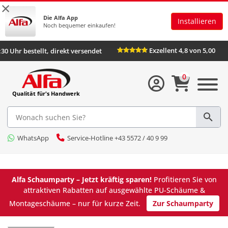
×
Die Alfa App
Installieren
Noch bequemer einkaufen!
Exzellent 4,8 von 5,00
:30 Uhr bestellt, direkt versendet
0
Qualität für's Handwerk
WhatsApp
Service-Hotline +43 5572 / 40 9 99
Alfa Schaumparty – Jetzt kräftig sparen!
Profitieren Sie von
attraktiven Rabatten auf ausgewählte PU-Schäume &
Montageschäume – nur für kurze Zeit.
Zur Schaumparty