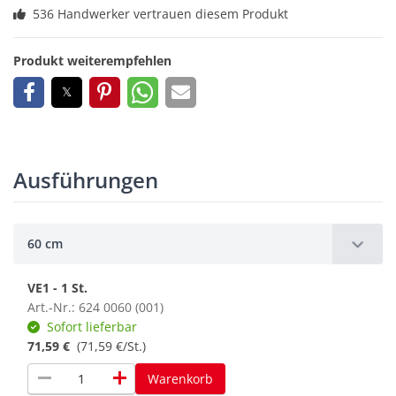
536 Handwerker vertrauen diesem Produkt
Produkt weiterempfehlen
Ausführungen
60 cm
VE1 - 1 St.
Art.-Nr.: 624 0060 (001)
Sofort lieferbar
71,59 €
(71,59 €/St.)
remove
add
Warenkorb