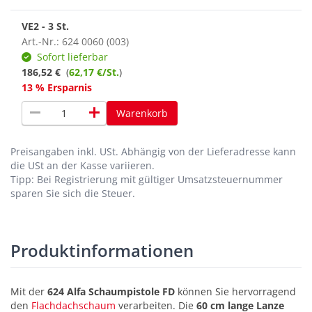
VE2 - 3 St.
Art.-Nr.: 624 0060 (003)
Sofort lieferbar
186,52 €
(
62,17 €/St.
)
13 % Ersparnis
remove
add
Warenkorb
Preisangaben inkl. USt.
Abhängig von der Lieferadresse kann
die USt an der Kasse variieren.
Tipp: Bei Registrierung mit gültiger Umsatzsteuernummer
sparen Sie sich die Steuer.
Produktinformationen
Mit der
624 Alfa Schaumpistole FD
können Sie hervorragend
den
Flachdachschaum
verarbeiten. Die
60 cm lange Lanze