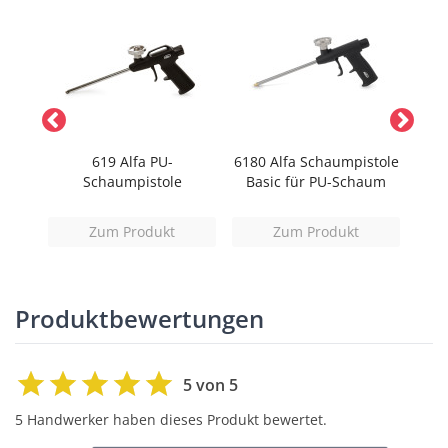
 &
619 Alfa PU-
6180 Alfa Schaumpistole
6
r
Schaumpistole
Basic für PU-Schaum
S
er)
Zum Produkt
Zum Produkt
Produktbewertungen
5 von 5
5 Handwerker haben dieses Produkt bewertet.