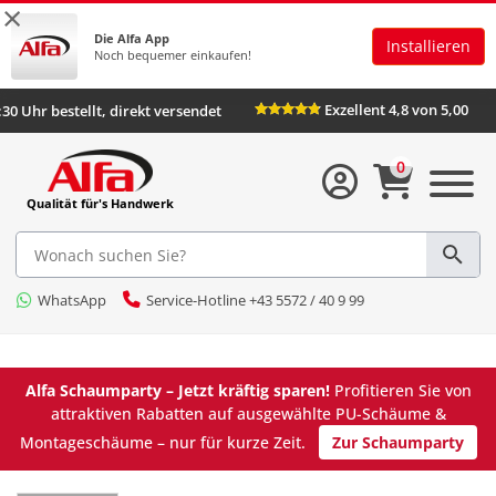
×
Die Alfa App
Installieren
Noch bequemer einkaufen!
Exzellent 4,8 von
Bis 16:30 Uhr bestellt, direkt versendet
0
Qualität für's Handwerk
WhatsApp
Service-Hotline +43 5572 / 40 9 99
Alfa Schaumparty – Jetzt kräftig sparen!
Profitieren Sie von
attraktiven Rabatten auf ausgewählte PU-Schäume &
Montageschäume – nur für kurze Zeit.
Zur Schaumparty