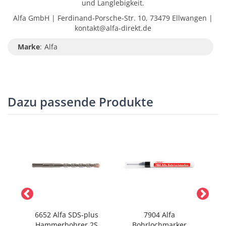
und Langlebigkeit.
Alfa GmbH | Ferdinand-Porsche-Str. 10, 73479 Ellwangen |
kontakt@alfa-direkt.de
Marke
:
Alfa
Dazu passende Produkte
ssel-
6652 Alfa SDS-plus
7904 Alfa
36
Hammerbohrer 2S
Bohrlochmarker