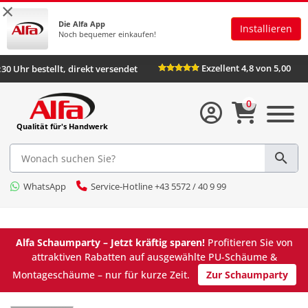
×
Die Alfa App
Installieren
Noch bequemer einkaufen!
Exzellent 4,8 von 5,00
:30 Uhr bestellt, direkt versendet
0
Qualität für's Handwerk
WhatsApp
Service-Hotline +43 5572 / 40 9 99
Alfa Schaumparty – Jetzt kräftig sparen!
Profitieren Sie von
attraktiven Rabatten auf ausgewählte PU-Schäume &
Montageschäume – nur für kurze Zeit.
Zur Schaumparty