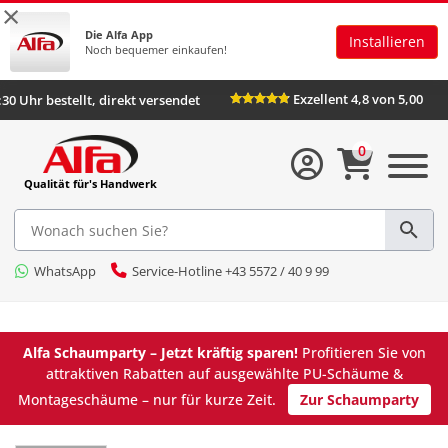
×
Die Alfa App
Installieren
Noch bequemer einkaufen!
Exzellent 4,8 von 5,00
 16:30 Uhr bestellt, direkt versendet
0
Qualität für's Handwerk
WhatsApp
Service-Hotline +43 5572 / 40 9 99
Alfa Schaumparty – Jetzt kräftig sparen!
Profitieren Sie von
attraktiven Rabatten auf ausgewählte PU-Schäume &
Montageschäume – nur für kurze Zeit.
Zur Schaumparty