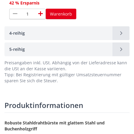
42 % Ersparnis
remove
add
Warenkorb
4-reihig
5-reihig
Preisangaben inkl. USt.
Abhängig von der Lieferadresse kann
die USt an der Kasse variieren.
Tipp: Bei Registrierung mit gültiger Umsatzsteuernummer
sparen Sie sich die Steuer.
Produktinformationen
Robuste Stahldrahtbürste mit glattem Stahl und
Buchenholzgriff