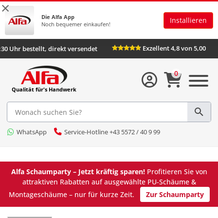
×
Die Alfa App
Installieren
Noch bequemer einkaufen!
Exzellent 4,8 von 5,00
6:30 Uhr bestellt, direkt versendet
0
Qualität für's Handwerk
WhatsApp
Service-Hotline +43 5572 / 40 9 99
Alfa Schaumparty – Jetzt kräftig sparen!
Profitieren Sie von
attraktiven Rabatten auf ausgewählte PU-Schäume &
Montageschäume – nur für kurze Zeit.
Zur Schaumparty