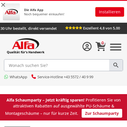
×
Die Alfa App
Installieren
Noch bequemer einkaufen!
Exzellent 4,8 von 5,00
:30 Uhr bestellt, direkt versendet
0
Qualität für's Handwerk
WhatsApp
Service-Hotline +43 5572 / 40 9 99
Alfa Schaumparty – Jetzt kräftig sparen!
Profitieren Sie von
attraktiven Rabatten auf ausgewählte PU-Schäume &
Montageschäume – nur für kurze Zeit.
Zur Schaumparty