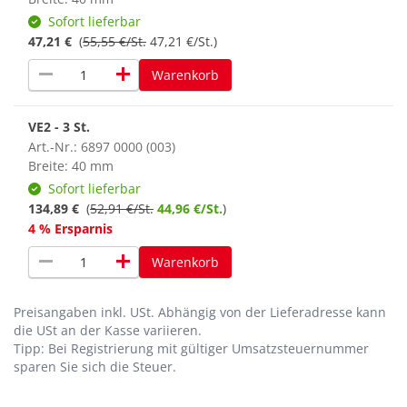
Sofort lieferbar
47,21 €
(
55,55 €/St.
47,21 €/St.)
remove
add
Warenkorb
VE2 - 3 St.
Art.-Nr.: 6897 0000 (003)
Breite: 40 mm
Sofort lieferbar
134,89 €
(
52,91 €/St.
44,96 €/St.
)
4 % Ersparnis
remove
add
Warenkorb
Preisangaben inkl. USt.
Abhängig von der Lieferadresse kann
die USt an der Kasse variieren.
Tipp: Bei Registrierung mit gültiger Umsatzsteuernummer
sparen Sie sich die Steuer.