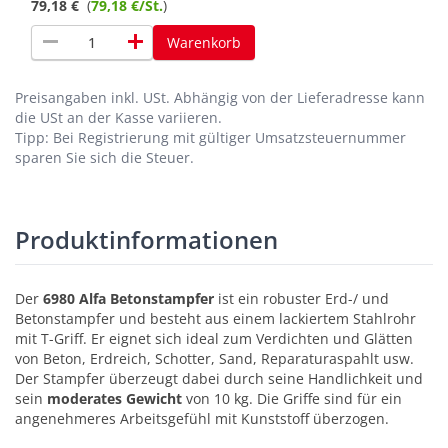
79,18 €
(
79,18 €/St.
)
remove
add
Warenkorb
Preisangaben inkl. USt.
Abhängig von der Lieferadresse kann
die USt an der Kasse variieren.
Tipp: Bei Registrierung mit gültiger Umsatzsteuernummer
sparen Sie sich die Steuer.
Produktinformationen
Der
6980 Alfa Betonstampfer
ist ein robuster Erd-/ und
Betonstampfer und besteht aus einem lackiertem Stahlrohr
mit T-Griff. Er eignet sich ideal zum Verdichten und Glätten
von Beton, Erdreich, Schotter, Sand, Reparaturaspahlt usw.
Der Stampfer überzeugt dabei durch seine Handlichkeit und
sein
moderates Gewicht
von 10 kg. Die Griffe sind für ein
angenehmeres Arbeitsgefühl mit Kunststoff überzogen.