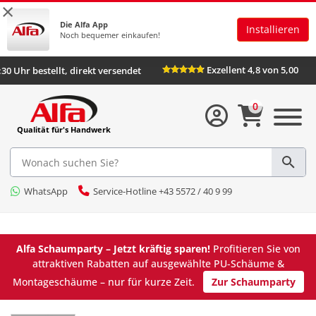
×
Die Alfa App
Installieren
Noch bequemer einkaufen!
Exzellent 4,8 von 5,00
:30 Uhr bestellt, direkt versendet
0
Qualität für's Handwerk
WhatsApp
Service-Hotline +43 5572 / 40 9 99
Alfa Schaumparty – Jetzt kräftig sparen!
Profitieren Sie von
attraktiven Rabatten auf ausgewählte PU-Schäume &
Montageschäume – nur für kurze Zeit.
Zur Schaumparty