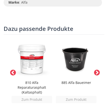
Marke
:
Alfa
Dazu passende Produkte
810 Alfa
885 Alfa Baueimer
894
(SPOT
Reparaturasphalt
(Kaltasphalt)
Zum Produkt
Zum Produkt