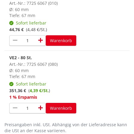
Art.-Nr.: 7725 6067 (010)
Ø: 60 mm
Tiefe: 67 mm
Sofort lieferbar
44,76 €
(4,48 €/St.)
remove
add
Warenkorb
VE2 - 80 St.
Art.-Nr.: 7725 6067 (080)
Ø: 60 mm
Tiefe: 67 mm
Sofort lieferbar
351,36 €
(
4,39 €/St.
)
1 % Ersparnis
remove
add
Warenkorb
Preisangaben inkl. USt.
Abhängig von der Lieferadresse kann
die USt an der Kasse variieren.