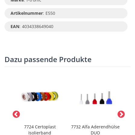
Artikelnummer
:
E550
EAN
:
4034338649040
Dazu passende Produkte
7724 Certoplast
7732 Alfa Aderendhülse
7011
ose
Isolierband
DUO