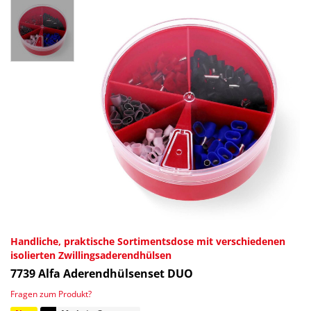
Handliche, praktische Sortimentsdose mit verschiedenen
isolierten Zwillingsaderendhülsen
7739
Alfa Aderendhülsenset DUO
Fragen zum Produkt?