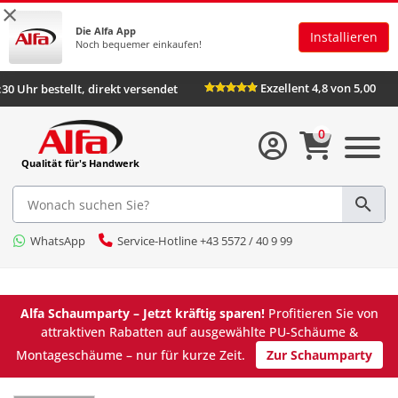
×
Die Alfa App
Installieren
Noch bequemer einkaufen!
Exzellent 4,8 von 5,00
:30 Uhr bestellt, direkt versendet
0
Qualität für's Handwerk
WhatsApp
Service-Hotline +43 5572 / 40 9 99
Alfa Schaumparty – Jetzt kräftig sparen!
Profitieren Sie von
attraktiven Rabatten auf ausgewählte PU-Schäume &
Montageschäume – nur für kurze Zeit.
Zur Schaumparty