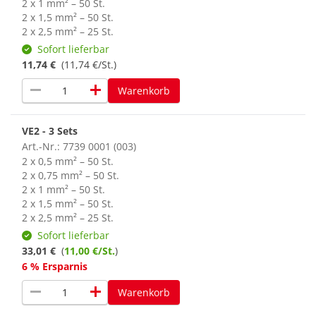
2 x 1 mm² – 50 St.
2 x 1,5 mm² – 50 St.
2 x 2,5 mm² – 25 St.
Sofort lieferbar
11,74 €
(11,74 €/St.)
remove
add
Warenkorb
VE2 - 3 Sets
Art.-Nr.: 7739 0001 (003)
2 x 0,5 mm² – 50 St.
2 x 0,75 mm² – 50 St.
2 x 1 mm² – 50 St.
2 x 1,5 mm² – 50 St.
2 x 2,5 mm² – 25 St.
Sofort lieferbar
33,01 €
(
11,00 €/St.
)
6 % Ersparnis
remove
add
Warenkorb