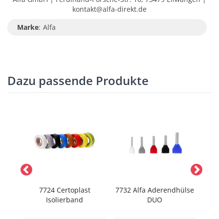
kontakt@alfa-direkt.de
Marke
:
Alfa
Dazu passende Produkte
zange
7724 Certoplast
7732 Alfa Aderendhülse
773
Isolierband
DUO