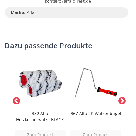
kontakt@alfa-direkt.de
Marke
:
Alfa
Dazu passende Produkte
UM
332 Alfa
367 Alfa 2K Walzenbügel
et
Heizkörperwalze BLACK
Zum Produkt
Zum Produkt