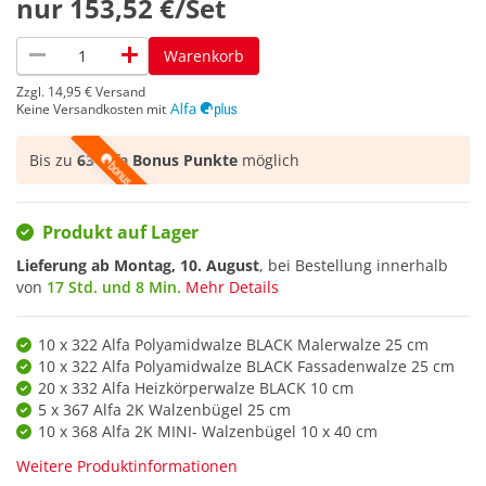
nur
153,52 €/Set
remove
add
Warenkorb
Zzgl.
14,95 €
Versand
Keine Versandkosten mit
Bis zu
63 Alfa Bonus Punkte
möglich
Produkt auf Lager
Lieferung ab
Montag, 10. August
, bei Bestellung innerhalb
von
17 Std. und 8 Min.
Mehr Details
10 x 322 Alfa Polyamidwalze BLACK Malerwalze 25 cm
10 x 322 Alfa Polyamidwalze BLACK Fassadenwalze 25 cm
20 x 332 Alfa Heizkörperwalze BLACK 10 cm
5 x 367 Alfa 2K Walzenbügel 25 cm
10 x 368 Alfa 2K MINI- Walzenbügel 10 x 40 cm
Weitere Produktinformationen