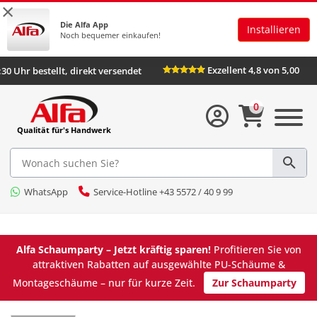
×
Die Alfa App
Installieren
Noch bequemer einkaufen!
Exzellent 4,8 von 5,00
6:30 Uhr bestellt, direkt versendet
0
Qualität für's Handwerk
WhatsApp
Service-Hotline +43 5572 / 40 9 99
Alfa Schaumparty – Jetzt kräftig sparen!
Profitieren Sie von
attraktiven Rabatten auf ausgewählte PU-Schäume &
Montageschäume – nur für kurze Zeit.
Zur Schaumparty