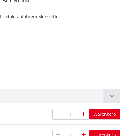
diesem Produkt
Produkt auf ihrem Merkzettel
remove
add
Warenkorb
remove
add
Warenkorb