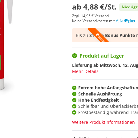
ab
4,88 €/St.
Niedrigs
Zzgl.
14,95 €
Versand
Keine Versandkosten mit
Bis zu
81 Alfa Bonus Punkte
m
Produkt auf Lager
Lieferung ab
Mittwoch, 12. Au
Mehr Details
Extrem hohe Anfangshaftu
Schnelle Aushärtung
Hohe Endfestigkeit
Schleifbar und Überlackierb
Frostbeständig während Tra
Weitere Produktinformationen