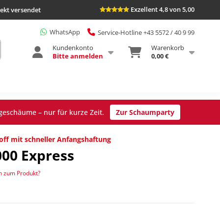
Exzellent 4,8 von 5,00
rekt versendet
WhatsApp
Service-Hotline +43 5572 / 40 9 99
Kundenkonto
Warenkorb
Bitte anmelden
0,00 €
geschäume – nur für kurze Zeit.
Zur Schaumparty
ff mit schneller Anfangshaftung
000 Express
n zum Produkt?