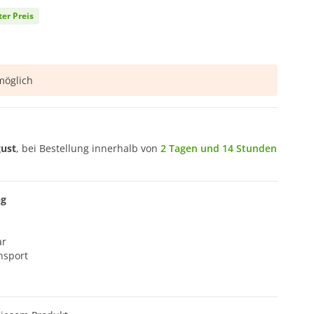
ter Preis
öglich
gust
, bei Bestellung innerhalb von
2 Tagen und 14 Stunden
ng
ar
nsport