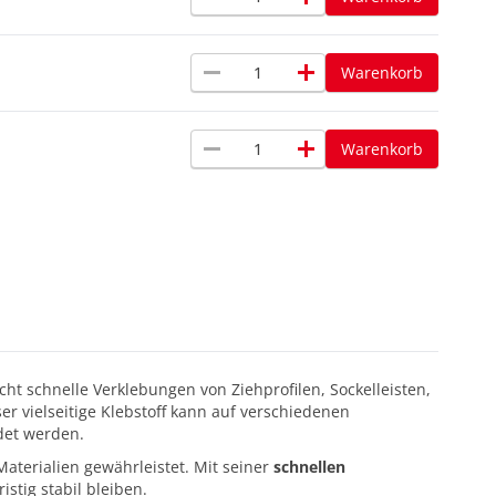
remove
add
Warenkorb
remove
add
Warenkorb
cht schnelle Verklebungen von Ziehprofilen, Sockelleisten,
r vielseitige Klebstoff kann auf verschiedenen
det werden.
Materialien gewährleistet. Mit seiner
schnellen
istig stabil bleiben.