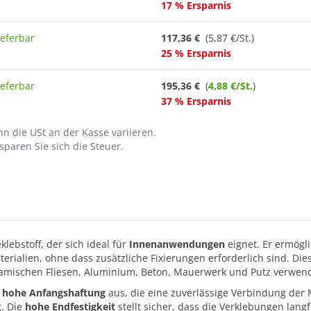
17 % Ersparnis
ieferbar
117,36 €
(5,87 €/St.)
25 % Ersparnis
ieferbar
195,36 €
(
4,88 €/St.
)
37 % Ersparnis
n die USt an der Kasse variieren.
paren Sie sich die Steuer.
klebstoff, der sich ideal für
Innenanwendungen
eignet. Er ermögli
alien, ohne dass zusätzliche Fixierungen erforderlich sind. Diese
keramischen Fliesen, Aluminium, Beton, Mauerwerk und Putz verwen
 hohe Anfangshaftung
aus, die eine zuverlässige Verbindung der 
g. Die
hohe Endfestigkeit
stellt sicher, dass die Verklebungen langfr