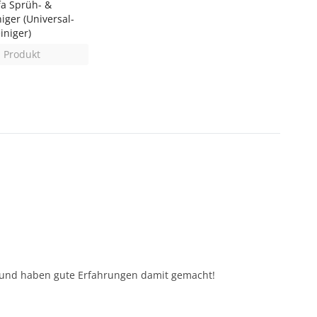
fa Sprüh- &
niger (Universal-
iniger)
 Produkt
 und haben gute Erfahrungen damit gemacht!