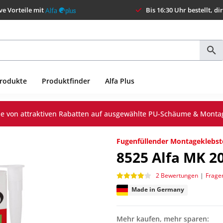
ve Vorteile mit
Bis 16:30 Uhr bestellt, di
Produkte
Produktfinder
Alfa Plus
Sie von attraktiven Rabatten auf ausgewählte PU-Schäume & Monta
Fugenfüllender Montageklebsto
8525
Alfa MK 2
2 Bewertungen
|
Frage
Made in Germany
Mehr kaufen, mehr sparen: