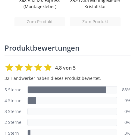
extra
848 Alfa MK Express
8520 Alfa Montagekleber
85
(Montagekleber)
Kristallklar
d)
Zum Produkt
Zum Produkt
Produktbewertungen
4,8 von 5
32 Handwerker haben dieses Produkt bewertet.
5 Sterne
88%
4 Sterne
9%
3 Sterne
0%
2 Sterne
0%
1 Stern
3%