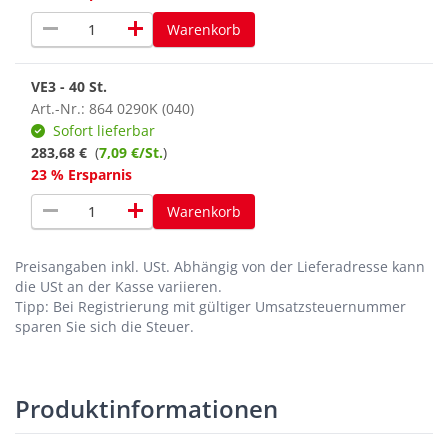
remove
add
Warenkorb
VE3 - 40 St.
Art.-Nr.: 864 0290K (040)
Sofort lieferbar
283,68 €
(
7,09 €/St.
)
23 % Ersparnis
remove
add
Warenkorb
Preisangaben inkl. USt.
Abhängig von der Lieferadresse kann
die USt an der Kasse variieren.
Tipp: Bei Registrierung mit gültiger Umsatzsteuernummer
sparen Sie sich die Steuer.
Produktinformationen