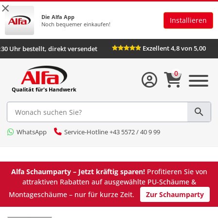
×
Die Alfa App
Installieren
Noch bequemer einkaufen!
Exzellent 4,8 von
Bis 16:30 Uhr bestellt, direkt versendet
0
Qualität für's Handwerk
WhatsApp
Service-Hotline +43 5572 / 40 9 99
Alfa Schaumparty – Jetzt kräftig sparen!
Profitieren Sie von
attraktiven Rabatten auf ausgewählte PU-Schäume &
Montageschäume – nur für kurze Zeit.
Zur Schaumparty