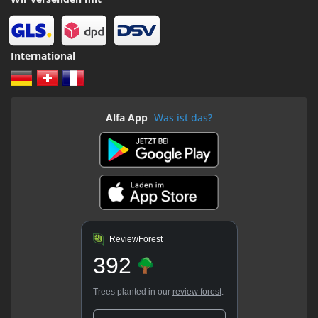
International
Alfa App
Was ist das?
ReviewForest
392
Trees planted in our
review forest
.