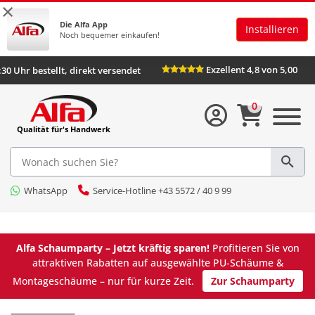
×
Die Alfa App
Installieren
Noch bequemer einkaufen!
Exzellent 4,8 von 5,00
:30 Uhr bestellt, direkt versendet
0
Qualität für's Handwerk
WhatsApp
Service-Hotline +43 5572 / 40 9 99
Alfa Schaumparty – Jetzt kräftig sparen!
Profitieren Sie von
attraktiven Rabatten auf ausgewählte PU-Schäume &
Montageschäume – nur für kurze Zeit.
Zur Schaumparty