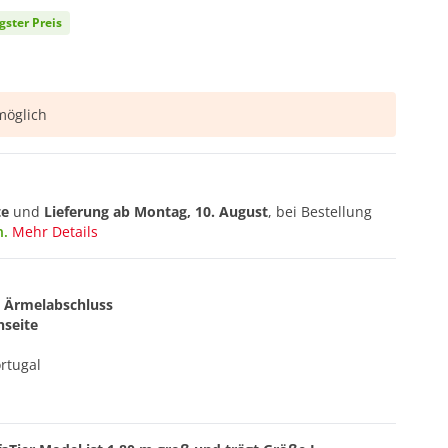
gster Preis
öglich
te
und
Lieferung ab
Montag, 10. August
, bei Bestellung
n.
Mehr Details
d Ärmelabschluss
nseite
rtugal