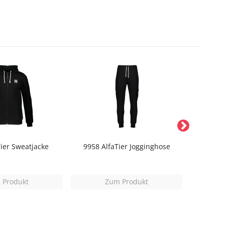
Tier Sweatjacke
9958 AlfaTier Jogginghose
996
 Produkt
Zum Produkt