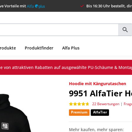
ve Vorteile mit
Bis 16:30 Uhr bestellt, di
Produkte
Produktfinder
Alfa Plus
Sie von attraktiven Rabatten auf ausgewählte PU-Schäume & Monta
Hoodie mit Kängurutaschen
9951
AlfaTier 
22 Bewertungen
|
Frag
Premium
AlfaTier
Mehr kaufen, mehr sparen: