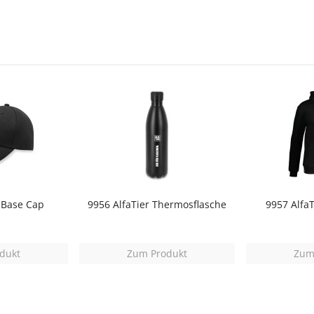
 Base Cap
9956 AlfaTier Thermosflasche
9957 Alfa
dukt
Zum Produkt
Zum