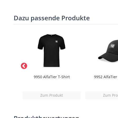
Dazu passende Produkte
hirm
9950 AlfaTier T-Shirt
9952 AlfaTier
t
Zum Produkt
Zum Pro