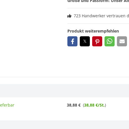
Größe und Passform: Unser Alf
723 Handwerker vertrauen 
Produkt weiterempfehlen
ieferbar
38,88 €
(
38,88 €/St.
)