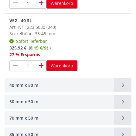
remove
add
Warenkorb
VE2 - 40 St.
Art.-Nr.: 223 5030 (040)
Sockelhöhe: 35-45 mm
Sofort lieferbar
325,92 €
(
8,15 €/St.
)
27 % Ersparnis
remove
add
Warenkorb
40 mm x 50 m
50 mm x 50 m
70 mm x 50 m
85 mm x 50 m