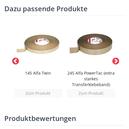
Dazu passende Produkte
145 Alfa Twin
245 Alfa PowerTac (extra
226 
fil
starkes
Transferklebeband)
M
Zum Produkt
Zum Produkt
Produktbewertungen