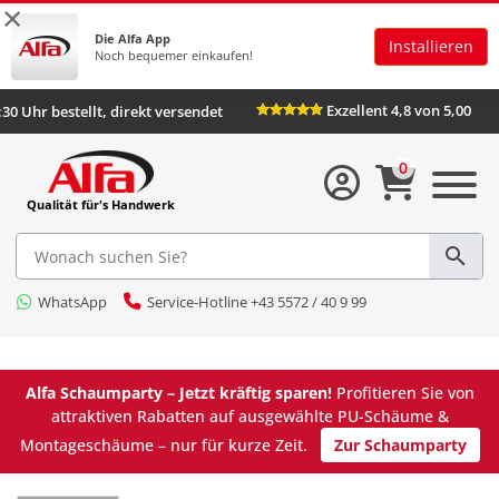
×
Die Alfa App
Installieren
Noch bequemer einkaufen!
Exzellent 4,8 von
Bis 16:30 Uhr bestellt, direkt versendet
0
Qualität für's Handwerk
WhatsApp
Service-Hotline +43 5572 / 40 9 99
Alfa Schaumparty – Jetzt kräftig sparen!
Profitieren Sie von
attraktiven Rabatten auf ausgewählte PU-Schäume &
Montageschäume – nur für kurze Zeit.
Zur Schaumparty