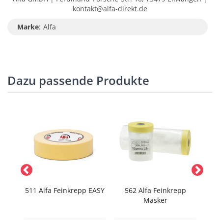
kontakt@alfa-direkt.de
Marke
:
Alfa
Dazu passende Produkte
GOLD-
511 Alfa Feinkrepp EASY
562 Alfa Feinkrepp
5
Masker