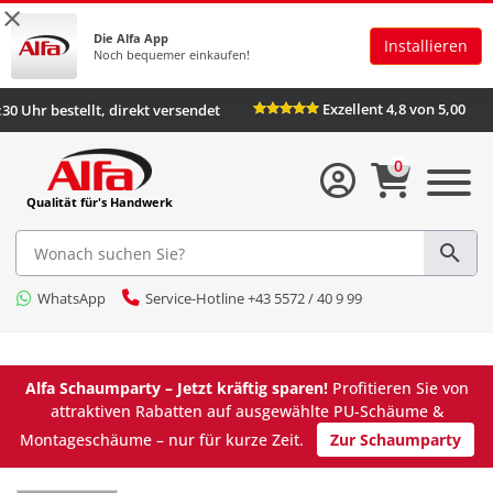
×
Die Alfa App
Installieren
Noch bequemer einkaufen!
Exzellent 4,8 von 5,00
s 16:30 Uhr bestellt, direkt versendet
0
Qualität für's Handwerk
WhatsApp
Service-Hotline +43 5572 / 40 9 99
Alfa Schaumparty – Jetzt kräftig sparen!
Profitieren Sie von
attraktiven Rabatten auf ausgewählte PU-Schäume &
Montageschäume – nur für kurze Zeit.
Zur Schaumparty