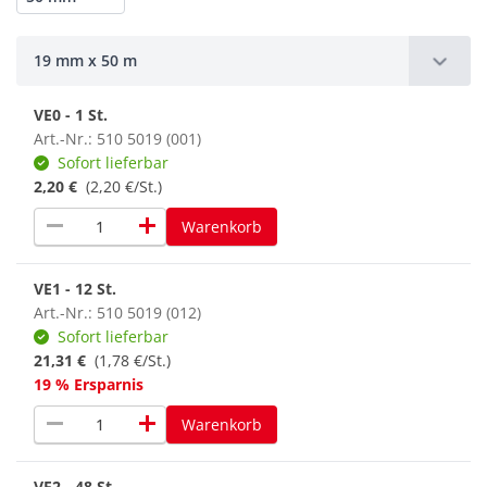
19 mm x 50 m
VE0 - 1 St.
Art.-Nr.: 510 5019 (001)
Sofort lieferbar
2,20 €
(2,20 €/St.)
remove
add
Warenkorb
VE1 - 12 St.
Art.-Nr.: 510 5019 (012)
Sofort lieferbar
21,31 €
(1,78 €/St.)
19 % Ersparnis
remove
add
Warenkorb
VE2 - 48 St.