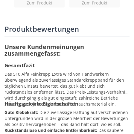
Zum Produkt
Zum Produkt
Produktbewertungen
Unsere Kundenmeinungen
zusammengefasst:
Gesamtfazit
Das 510 Alfa Feinkrepp Extra wird von Handwerkern
überwiegend als zuverlässiges Standardkreppband für den
täglichen Einsatz bewertet, das gut klebt und sich
rückstandslos entfernen lässt. Das Preis-Leistungs-Verhältnis
wird durchgängig als gut eingestuft; zahlreiche Betriebe
Häufig gelobte Eigenschaften
setzen es seit Jahren als festes Verbrauchsmaterial ein.
Gute Klebekraft:
Die zuverlässige Haftung auf verschiedenen
Untergründen wird in der großen Mehrheit der Bewertungen
als positiv hervorgehoben – das Band hält dort, wo es soll.
Rückstandslose und einfache Entfernbarkeit:
Das saubere