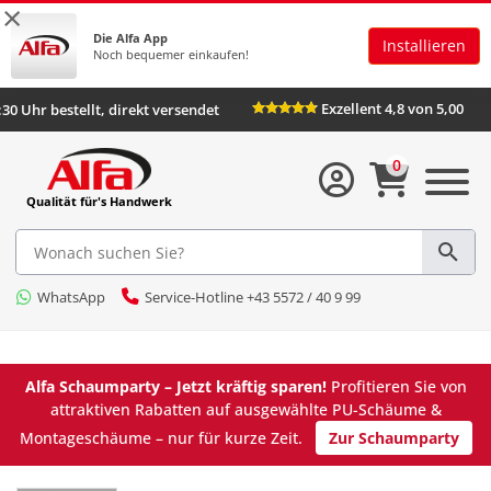
×
Die Alfa App
Installieren
Noch bequemer einkaufen!
Exzellent 4,8 vo
Bis 16:30 Uhr bestellt, direkt versendet
0
Qualität für's Handwerk
WhatsApp
Service-Hotline +43 5572 / 40 9 99
Alfa Schaumparty – Jetzt kräftig sparen!
Profitieren Sie von
attraktiven Rabatten auf ausgewählte PU-Schäume &
Montageschäume – nur für kurze Zeit.
Zur Schaumparty