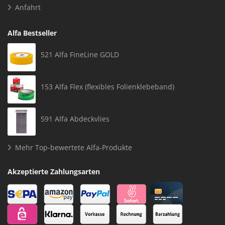
Anfahrt
Alfa Bestseller
521 Alfa FineLine GOLD
153 Alfa Flex (flexibles Folienklebeband)
591 Alfa Abdeckvlies
Mehr Top-bewertete Alfa-Produkte
Akzeptierte Zahlungsarten