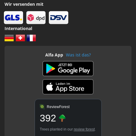
Wir versenden mit
International
Alfa App
Was ist das?
ReviewForest
392
Trees planted in our
review forest
.