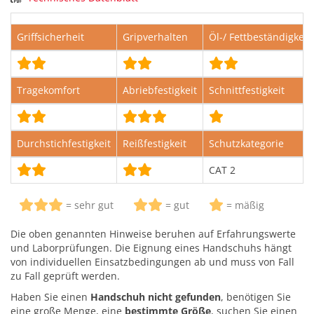
Griffsicherheit
Gripverhalten
Öl-/ Fettbeständigkeit
Tragekomfort
Abriebfestigkeit
Schnittfestigkeit
Durchstichfestigkeit
Reißfestigkeit
Schutzkategorie
CAT 2
= sehr gut
= gut
= mäßig
Die oben genannten Hinweise beruhen auf Erfahrungswerte
und Laborprüfungen. Die Eignung eines Handschuhs hängt
von individuellen Einsatzbedingungen ab und muss von Fall
zu Fall geprüft werden.
Haben Sie einen
Handschuh nicht gefunden
, benötigen Sie
eine große Menge, eine
bestimmte Größe
, suchen Sie einen