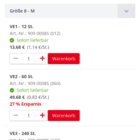
Größe 8 - M
VE1 - 12 St.
Art.-Nr.: 909 0008S (012)
Sofort lieferbar
13,68 €
(1,14 €/St.)
remove
add
Warenkorb
VE2 - 60 St.
Art.-Nr.: 909 0008S (060)
Sofort lieferbar
49,68 €
(0,83 €/St.)
27 % Ersparnis
remove
add
Warenkorb
VE3 - 240 St.