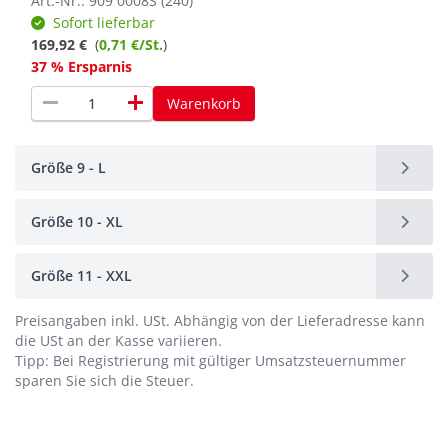
Art.-Nr.: 909 0008S (240)
Sofort lieferbar
169,92 €
(
0,71 €/St.
)
37 % Ersparnis
remove
add
Warenkorb
Größe 9 - L
Größe 10 - XL
Größe 11 - XXL
Preisangaben inkl. USt.
Abhängig von der Lieferadresse kann
die USt an der Kasse variieren.
Tipp: Bei Registrierung mit gültiger Umsatzsteuernummer
sparen Sie sich die Steuer.