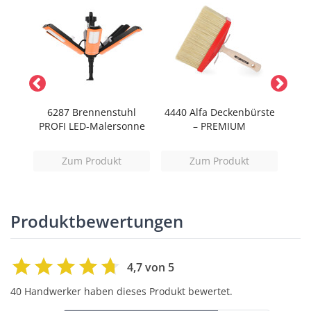
ng
6287 Brennenstuhl
4440 Alfa Deckenbürste
5
I 160
PROFI LED-Malersonne
– PREMIUM
OUT
Zum Produkt
Zum Produkt
Produktbewertungen
4,7 von 5
40 Handwerker haben dieses Produkt bewertet.