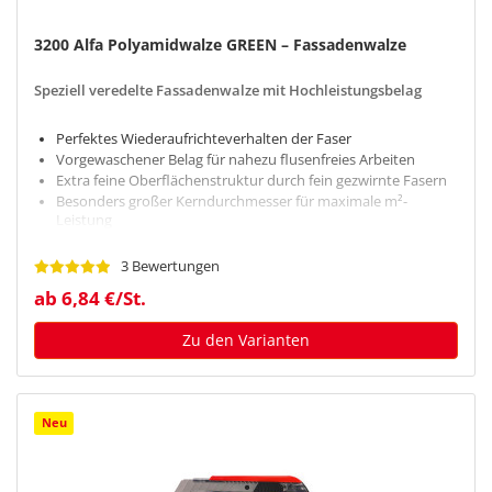
3200 Alfa Polyamidwalze GREEN – Fassadenwalze
Speziell veredelte Fassadenwalze mit Hochleistungsbelag
Perfektes Wiederaufrichteverhalten der Faser
Vorgewaschener Belag für nahezu flusenfreies Arbeiten
Extra feine Oberflächenstruktur durch fein gezwirnte Fasern
Besonders großer Kerndurchmesser für maximale m²-
Leistung
Für glatte und strukturierte Flächen
3 Bewertungen
ab 6,84 €/St.
Zu den Varianten
Neu