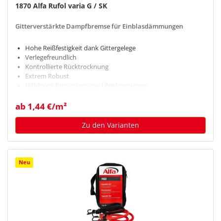
1870 Alfa Rufol varia G / SK
Gitterverstärkte Dampfbremse für Einblasdämmungen
Hohe Reißfestigkeit dank Gittergelege
Verlegefreundlich
Kontrollierte Rücktrocknung
Extrem Robust
Hilfslinien für passgenaue Überlappungen
ab 1,44 €/m²
Zu den Varianten
Neu