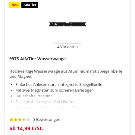
Neu
AlfaTier
4 Varianten
9975 AlfaTier Wasserwaage
Hochwertige Wasserwaage aus Aluminium mit Spiegellibelle
und Magnet
Einfaches Ablesen durch integrierte Spiegellibelle
Mit zwei Magneten zum sicheren Befestigen
Dauerhafte Präzision
Schlagfeste Acrylglas-Blocklibellen
Genauigkeit in Normalposition: 0,5 mm / m
3 Bewertungen
ab 14,99 €/St.