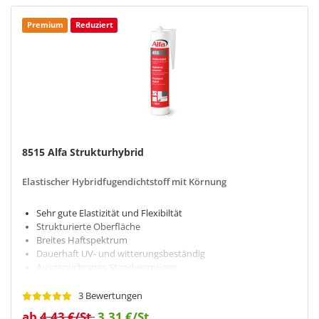
Premium
Reduziert
8515 Alfa Strukturhybrid
Elastischer Hybridfugendichtstoff mit Körnung
Sehr gute Elastizität und Flexibiltät
Strukturierte Oberfläche
Breites Haftspektrum
Dauerhaft UV- und witterungsbeständig
Ausgezeichnetes Standvermögen
3 Bewertungen
ab
4,43 €/St.
3,31 €/St.