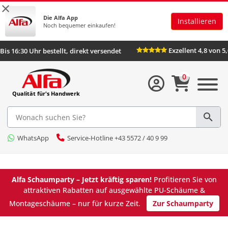
×
Die Alfa App
Installieren
Noch bequemer einkaufen!
Exze
Bis 16:30 Uhr bestellt, direkt versendet
0
Qualität für's Handwerk
WhatsApp
Service-Hotline +43 5572 / 40 9 99
Alfa Schaumparty – Jetzt kräftig sparen!
Profitieren Sie von
attraktiven Rabatten auf ausgewählte PU-Schäume &
Montageschäume – nur für kurze Zeit.
Zur Schaumparty