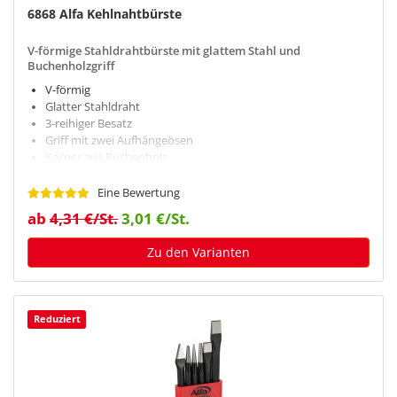
6868 Alfa Kehlnahtbürste
V-förmige Stahldrahtbürste mit glattem Stahl und
Buchenholzgriff
V-förmig
Glatter Stahldraht
3-reihiger Besatz
Griff mit zwei Aufhängeösen
Körper aus Buchenholz
Eine Bewertung
ab
4,31 €/St.
3,01 €/St.
Zu den Varianten
Reduziert