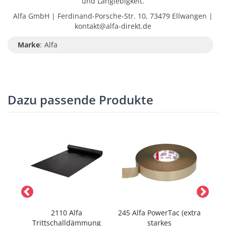
und Langlebigkeit.
Alfa GmbH | Ferdinand-Porsche-Str. 10, 73479 Ellwangen |
kontakt@alfa-direkt.de
Marke
:
Alfa
Dazu passende Produkte
2110 Alfa
245 Alfa PowerTac (extra
8
en
Trittschalldämmung
starkes