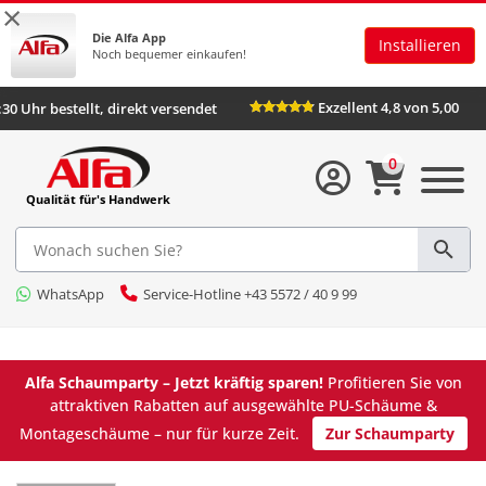
×
Die Alfa App
Installieren
Noch bequemer einkaufen!
Exzellent 4,8 von 5,00
:30 Uhr bestellt, direkt versendet
0
Qualität für's Handwerk
WhatsApp
Service-Hotline +43 5572 / 40 9 99
Alfa Schaumparty – Jetzt kräftig sparen!
Profitieren Sie von
attraktiven Rabatten auf ausgewählte PU-Schäume &
Montageschäume – nur für kurze Zeit.
Zur Schaumparty