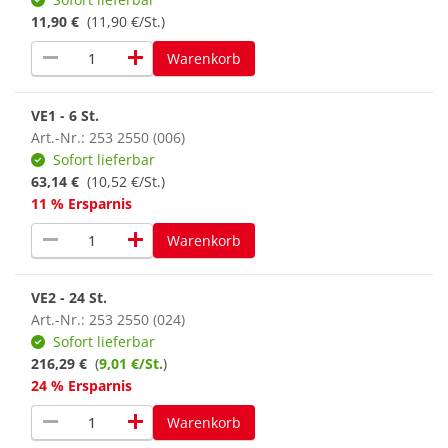
11,90 €
(11,90 €/St.)
remove
add
Warenkorb
VE1 - 6 St.
Art.-Nr.: 253 2550 (006)
Sofort lieferbar
63,14 €
(10,52 €/St.)
11 % Ersparnis
remove
add
Warenkorb
VE2 - 24 St.
Art.-Nr.: 253 2550 (024)
Sofort lieferbar
216,29 €
(
9,01 €/St.
)
24 % Ersparnis
remove
add
Warenkorb