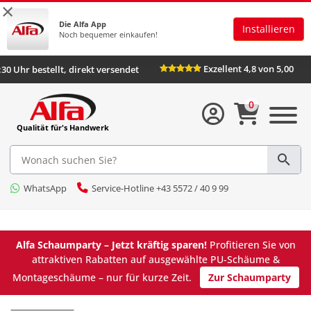
×
Die Alfa App
Installieren
Noch bequemer einkaufen!
Exzellent 4,8 von 5
Bis 16:30 Uhr bestellt, direkt versendet
0
Qualität für's Handwerk
WhatsApp
Service-Hotline +43 5572 / 40 9 99
Alfa Schaumparty – Jetzt kräftig sparen!
Profitieren Sie von
attraktiven Rabatten auf ausgewählte PU-Schäume &
Montageschäume – nur für kurze Zeit.
Zur Schaumparty