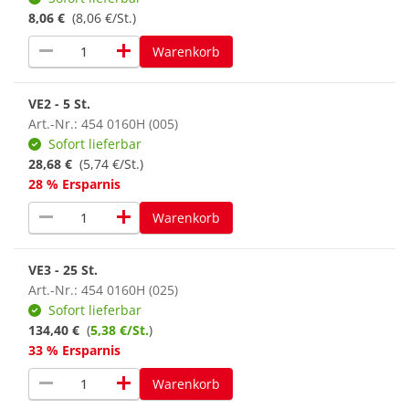
8,06 €
(8,06 €/St.)
remove
add
Warenkorb
VE2 - 5 St.
Art.-Nr.: 454 0160H (005)
Sofort lieferbar
28,68 €
(5,74 €/St.)
28 % Ersparnis
remove
add
Warenkorb
VE3 - 25 St.
Art.-Nr.: 454 0160H (025)
Sofort lieferbar
134,40 €
(
5,38 €/St.
)
33 % Ersparnis
remove
add
Warenkorb