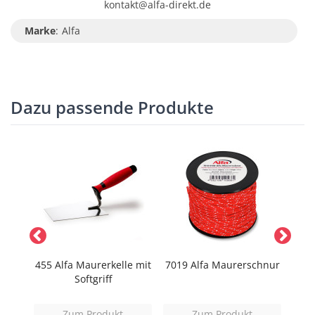
kontakt@alfa-direkt.de
Marke
:
Alfa
Dazu passende Produkte
und
455 Alfa Maurerkelle mit
7019 Alfa Maurerschnur
703
el
Softgriff
Zum Produkt
Zum Produkt