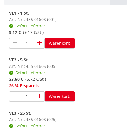
VE1 - 1 St.
Art.-Nr.: 455 0160S (001)
Sofort lieferbar
9,17 €
(9,17 €/St.)
remove
add
Warenkorb
VE2 - 5 St.
Art.-Nr.: 455 0160S (005)
Sofort lieferbar
33,60 €
(6,72 €/St.)
26 % Ersparnis
remove
add
Warenkorb
VE3 - 25 St.
Art.-Nr.: 455 0160S (025)
Sofort lieferbar