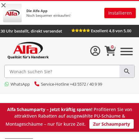
×
Die Alfa App
Installieren
Noch bequemer einkaufen!
Exzellent 4,8 von 5,00
:30 Uhr bestellt, direkt versendet
0
Qualität für's Handwerk
WhatsApp
Service-Hotline +43 5572 / 40 9 99
Alfa Schaumparty – Jetzt kräftig sparen!
Profitieren Sie von
attraktiven Rabatten auf ausgewählte PU-Schäume &
Montageschäume – nur für kurze Zeit.
Zur Schaumparty