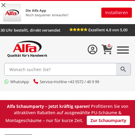
×
Die Alfa App
Installieren
Noch bequemer einkaufen!
Exzellent 4,8 von 5,00
16:30 Uhr bestellt, direkt versendet
0
Qualität für's Handwerk
WhatsApp
Service-Hotline +43 5572 / 40 9 99
Alfa Schaumparty – Jetzt kräftig sparen!
Profitieren Sie von
attraktiven Rabatten auf ausgewählte PU-Schäume &
Montageschäume – nur für kurze Zeit.
Zur Schaumparty