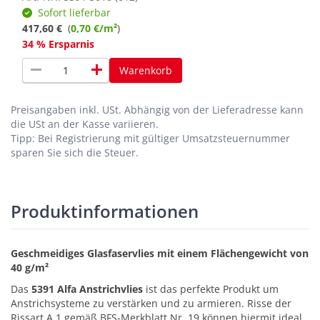
Sofort lieferbar
417,60 €
(
0,70 €/m²
)
34 % Ersparnis
remove
add
Warenkorb
Preisangaben inkl. USt.
Abhängig von der Lieferadresse kann
die USt an der Kasse variieren.
Tipp: Bei Registrierung mit gültiger Umsatzsteuernummer
sparen Sie sich die Steuer.
Produktinformationen
Geschmeidiges Glasfaservlies mit einem Flächengewicht von
40 g/m²
Das
5391 Alfa Anstrichvlies
ist das perfekte Produkt um
Anstrichsysteme zu verstärken und zu armieren. Risse der
Rissart A.1 gemäß BFS-Merkblatt Nr. 19 können hiermit ideal