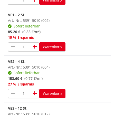
remove
add
Warenkorb
VE1 - 2 St.
Art.-Nr.: 5391 5010 (002)
Sofort lieferbar
85,20 €
(0,85 €/m²)
19 % Ersparnis
remove
add
Warenkorb
VE2 - 4 St.
Art.-Nr.: 5391 5010 (004)
Sofort lieferbar
153,60 €
(0,77 €/m²)
27 % Ersparnis
remove
add
Warenkorb
VE3 - 12 St.
Art.-Nr.: 5391 5010 (012)