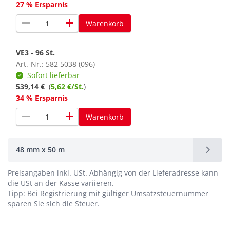
27 % Ersparnis
remove
add
Warenkorb
VE3 - 96 St.
Art.-Nr.: 582 5038 (096)
Sofort lieferbar
539,14 €
(
5,62 €/St.
)
34 % Ersparnis
remove
add
Warenkorb
48 mm x 50 m
Preisangaben inkl. USt.
Abhängig von der Lieferadresse kann
die USt an der Kasse variieren.
Tipp: Bei Registrierung mit gültiger Umsatzsteuernummer
sparen Sie sich die Steuer.