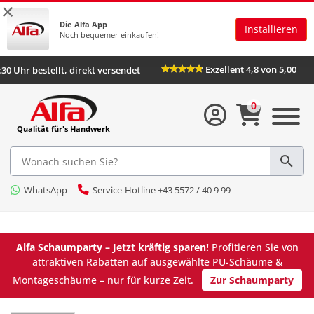
×
Die Alfa App
Installieren
Noch bequemer einkaufen!
Exzellent 4,8 von
Bis 16:30 Uhr bestellt, direkt versendet
0
Qualität für's Handwerk
WhatsApp
Service-Hotline +43 5572 / 40 9 99
Alfa Schaumparty – Jetzt kräftig sparen!
Profitieren Sie von
attraktiven Rabatten auf ausgewählte PU-Schäume &
Montageschäume – nur für kurze Zeit.
Zur Schaumparty