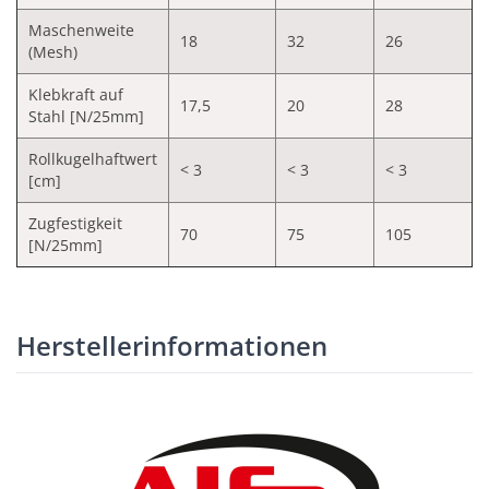
Maschenweite
18
32
26
(Mesh)
Klebkraft auf
17,5
20
28
Stahl [N/25mm]
Rollkugelhaftwert
< 3
< 3
< 3
[cm]
Zugfestigkeit
70
75
105
[N/25mm]
Herstellerinformationen