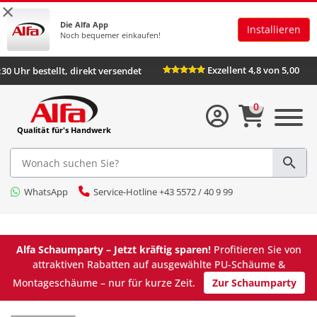
×
Die Alfa App
Installieren
Noch bequemer einkaufen!
Exzellent 4,8 von 5,00
:30 Uhr bestellt, direkt versendet
0
Qualität für's Handwerk
WhatsApp
Service-Hotline +43 5572 / 40 9 99
Alfa Schaumparty – Jetzt kräftig sparen!
Profitieren Sie von
attraktiven Rabatten auf ausgewählte PU-Schäume &
Montageschäume – nur für kurze Zeit.
Zur Schaumparty