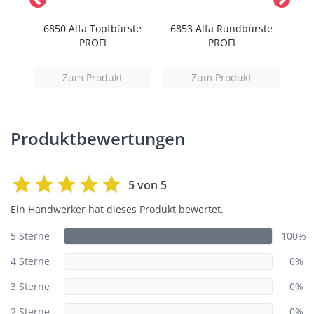
niger
6850 Alfa Topfbürste
6853 Alfa Rundbürste
PROFI
PROFI
B
Zum Produkt
Zum Produkt
Produktbewertungen
5 von 5
Ein Handwerker hat dieses Produkt bewertet.
5 Sterne
100%
4 Sterne
0%
3 Sterne
0%
2 Sterne
0%