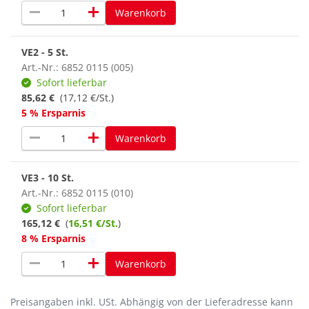
remove
add
Warenkorb
VE2 - 5 St.
Art.-Nr.: 6852 0115 (005)
Sofort lieferbar
85,62 €
(17,12 €/St.)
5 % Ersparnis
remove
add
Warenkorb
VE3 - 10 St.
Art.-Nr.: 6852 0115 (010)
Sofort lieferbar
165,12 €
(
16,51 €/St.
)
8 % Ersparnis
remove
add
Warenkorb
Preisangaben inkl. USt.
Abhängig von der Lieferadresse kann