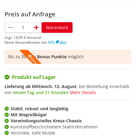
Preis auf Anfrage
remove
add
Warenkorb
Zzgl.
14,95 €
Versand
Keine Versandkosten mit
Bis zu
79 Alfa Bonus Punkte
möglich
Produkt auf Lager
Lieferung ab
Mittwoch, 12. August
, bei Bestellung innerhalb
von
einem Tag und 21 Stunden
Mehr Details
Stabil, robust und langlebig
Mit Wegrollbügel
Verwindungssteifes Kreuz-Chassis
Kunststoffbeschichtetem Stahlrohrrahmen
Verzinkte, tiefe Mulde