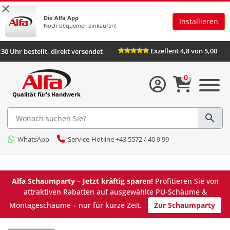
×
Die Alfa App
Installieren
Noch bequemer einkaufen!
Exzellent 4,8 von 5,00
:30 Uhr bestellt, direkt versendet
0
Qualität für's Handwerk
WhatsApp
Service-Hotline +43 5572 / 40 9 99
Alfa Schaumparty – Jetzt kräftig sparen!
Profitieren Sie von
attraktiven Rabatten auf ausgewählte PU-Schäume &
Montageschäume – nur für kurze Zeit.
Zur Schaumparty