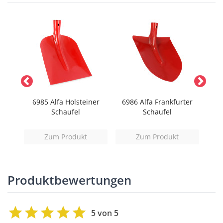
ane
6985 Alfa Holsteiner
6986 Alfa Frankfurter
6984
Schaufel
Schaufel
Zum Produkt
Zum Produkt
Produktbewertungen
5 von 5