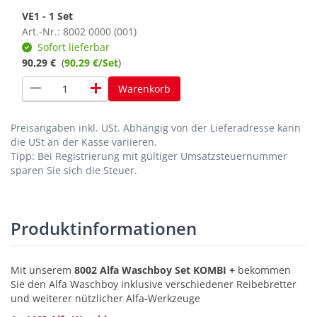
VE1 - 1 Set
Art.-Nr.: 8002 0000 (001)
Sofort lieferbar
90,29 €
(
90,29 €/Set
)
remove
add
Warenkorb
Preisangaben inkl. USt.
Abhängig von der Lieferadresse kann
die USt an der Kasse variieren.
Tipp: Bei Registrierung mit gültiger Umsatzsteuernummer
sparen Sie sich die Steuer.
Produktinformationen
Mit unserem
8002 Alfa Waschboy Set KOMBI +
bekommen
Sie den Alfa Waschboy inklusive verschiedener Reibebretter
und weiterer nützlicher Alfa-Werkzeuge