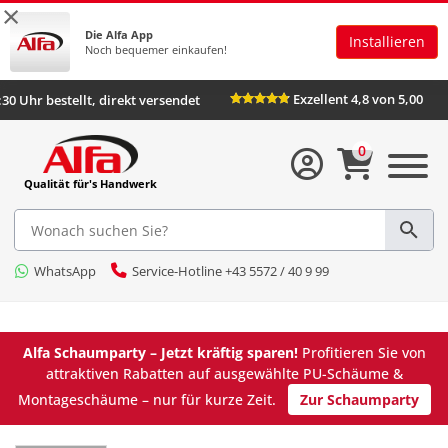
×
Die Alfa App
Installieren
Noch bequemer einkaufen!
Exzellent 4,8 von 5,00
:30 Uhr bestellt, direkt versendet
0
Qualität für's Handwerk
WhatsApp
Service-Hotline +43 5572 / 40 9 99
Alfa Schaumparty – Jetzt kräftig sparen!
Profitieren Sie von
attraktiven Rabatten auf ausgewählte PU-Schäume &
Montageschäume – nur für kurze Zeit.
Zur Schaumparty