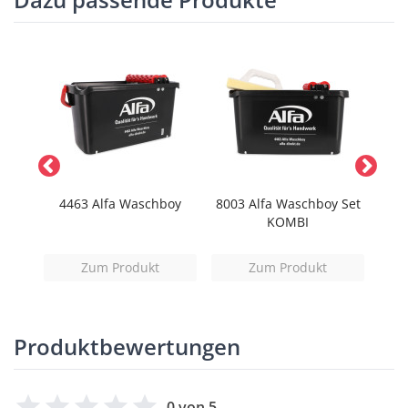
tt -
4463 Alfa Waschboy
8003 Alfa Waschboy Set
44
KOMBI
Zum Produkt
Zum Produkt
Produktbewertungen
0 von 5