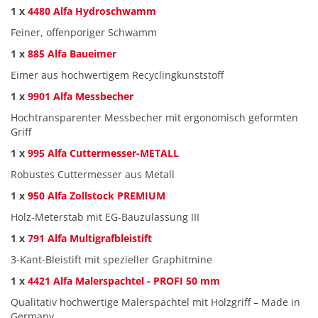
1 x
4480 Alfa Hydroschwamm
Feiner, offenporiger Schwamm
1 x
885 Alfa Baueimer
Eimer aus hochwertigem Recyclingkunststoff
1 x
9901 Alfa Messbecher
Hochtransparenter Messbecher mit ergonomisch geformten
Griff
1 x
995 Alfa Cuttermesser-METALL
Robustes Cuttermesser aus Metall
1 x
950 Alfa Zollstock PREMIUM
Holz-Meterstab mit EG-Bauzulassung III
1 x
791 Alfa Multigrafbleistift
3-Kant-Bleistift mit spezieller Graphitmine
1 x
4421 Alfa Malerspachtel - PROFI 50 mm
Qualitativ hochwertige Malerspachtel mit Holzgriff – Made in
Germany