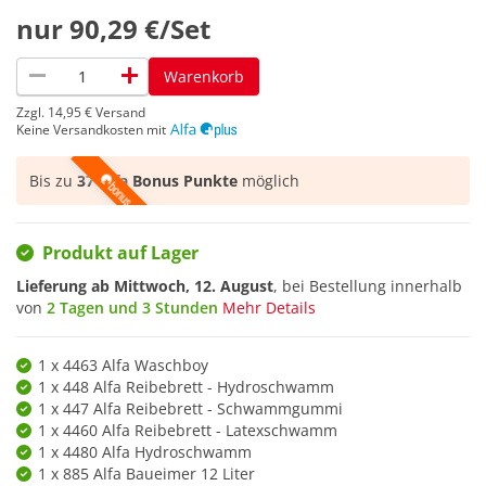
nur
90,29 €/Set
remove
add
Warenkorb
Zzgl.
14,95 €
Versand
Keine Versandkosten mit
Bis zu
37 Alfa Bonus Punkte
möglich
Produkt auf Lager
Lieferung ab
Mittwoch, 12. August
, bei Bestellung innerhalb
von
2 Tagen und 3 Stunden
Mehr Details
1 x 4463 Alfa Waschboy
1 x 448 Alfa Reibebrett - Hydroschwamm
1 x 447 Alfa Reibebrett - Schwammgummi
1 x 4460 Alfa Reibebrett - Latexschwamm
1 x 4480 Alfa Hydroschwamm
1 x 885 Alfa Baueimer 12 Liter