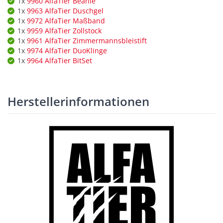
1x
9960 AlfaTier Beanie
1x
9963 AlfaTier Duschgel
1x
9972 AlfaTier Maßband
1x
9959 AlfaTier Zollstock
1x
9961 AlfaTier Zimmermannsbleistift
1x
9974 AlfaTier DuoKlinge
1x
9964 AlfaTier BitSet
Herstellerinformationen