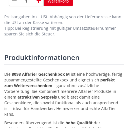
remove
add
Warenkorb
Preisangaben inkl. USt.
Abhängig von der Lieferadresse kann
die USt an der Kasse variieren.
Tipp: Bei Registrierung mit gültiger Umsatzsteuernummer
sparen Sie sich die Steuer.
Produktinformationen
Die
8098 AlfaTier Geschenkbox M
ist eine hochwertige, fertig
zusammengestellte Geschenkbox und eignet sich
perfekt
zum Weiterverschenken
– ganz ohne zusätzliche
Vorbereitung. Sie kombiniert mehrere AlfaTier Produkte in
einem
attraktiven Setpreis
und bietet damit eine
Geschenkidee, die sowohl funktional als auch ansprechend
ist – ideal für Handwerker, Heimwerker und echte AlfaTier
Fans.
Besonders überzeugend ist die
hohe Qualität
der