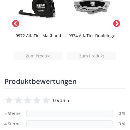
rPack
9972 AlfaTier Maßband
9974 AlfaTier DuoKlinge
Zum Produkt
Zum Produkt
Produktbewertungen
0 von 5
5 Sterne
0 %
4 Sterne
0 %