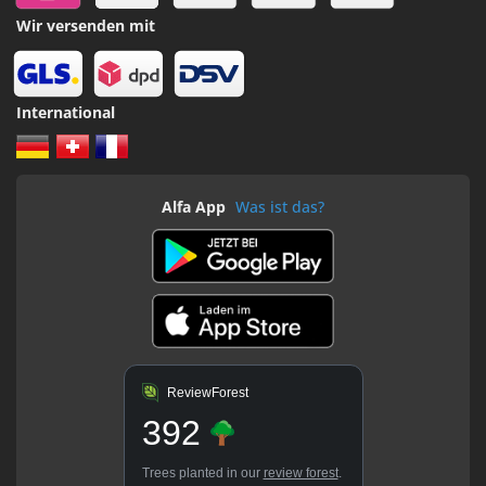
Wir versenden mit
International
Alfa App
Was ist das?
ReviewForest
392
Trees planted in our
review forest
.