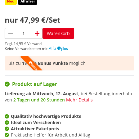
Neu
AlfaTier
nur
47,99 €/Set
remove
add
Warenkorb
Zzgl.
14,95 €
Versand
Keine Versandkosten mit
Bis zu
19 Alfa Bonus Punkte
möglich
Produkt auf Lager
Lieferung ab
Mittwoch, 12. August
, bei Bestellung innerhalb
von
2 Tagen und 20 Stunden
Mehr Details
Qualitativ hochwertige Produkte
Ideal zum Verschenken
Attraktiver Paketpreis
Praktische Helfer für Arbeit und Alltag