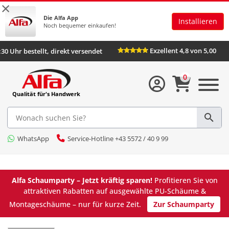
×
Die Alfa App
Installieren
Noch bequemer einkaufen!
Exzellent 4,8 von 5,00
:30 Uhr bestellt, direkt versendet
0
Qualität für's Handwerk
WhatsApp
Service-Hotline +43 5572 / 40 9 99
Alfa Schaumparty – Jetzt kräftig sparen!
Profitieren Sie von
attraktiven Rabatten auf ausgewählte PU-Schäume &
Montageschäume – nur für kurze Zeit.
Zur Schaumparty