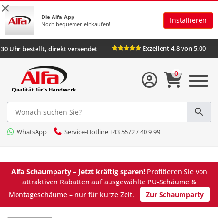
×
Die Alfa App
Installieren
Noch bequemer einkaufen!
Exzellent 4,8 von 5,00
:30 Uhr bestellt, direkt versendet
0
Qualität für's Handwerk
WhatsApp
Service-Hotline +43 5572 / 40 9 99
Alfa Schaumparty – Jetzt kräftig sparen!
Profitieren Sie von
attraktiven Rabatten auf ausgewählte PU-Schäume &
Montageschäume – nur für kurze Zeit.
Zur Schaumparty