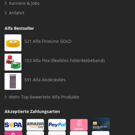
Karriere & Jobs
Anfahrt
Alfa Bestseller
521 Alfa FineLine GOLD
153 Alfa Flex (flexibles Folienklebeband)
591 Alfa Abdeckvlies
Mehr Top-bewertete Alfa-Produkte
Akzeptierte Zahlungsarten