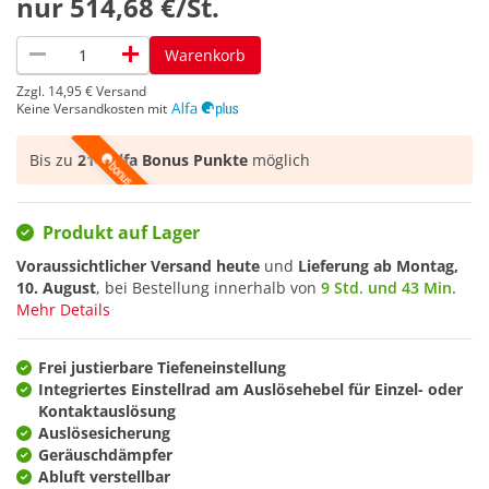
nur
514,68 €/St.
remove
add
Warenkorb
Zzgl.
14,95 €
Versand
Keine Versandkosten mit
Bis zu
214 Alfa Bonus Punkte
möglich
Produkt auf Lager
Voraussichtlicher Versand heute
und
Lieferung ab
Montag,
10. August
, bei Bestellung innerhalb von
9 Std. und 43 Min.
Mehr Details
Frei justierbare Tiefeneinstellung
Integriertes Einstellrad am Auslösehebel für Einzel- oder
Kontaktauslösung
Auslösesicherung
Geräuschdämpfer
Abluft verstellbar