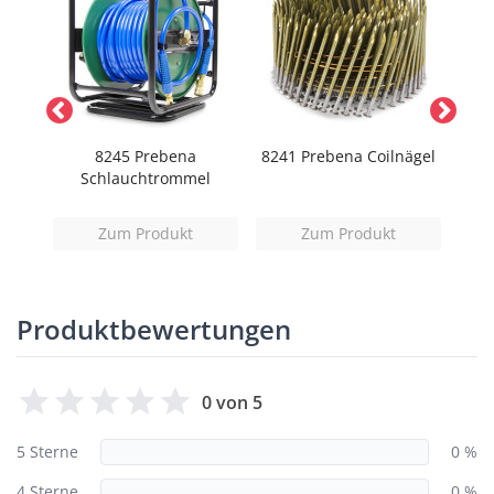
agler
8245 Prebena
8241 Prebena Coilnägel
Schlauchtrommel
A
Zum Produkt
Zum Produkt
Produktbewertungen
0 von 5
5 Sterne
0 %
4 Sterne
0 %