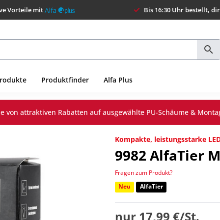
ve Vorteile mit
Bis 16:30 Uhr bestellt, di
Produkte
Produktfinder
Alfa Plus
Sie von attraktiven Rabatten auf ausgewählte PU-Schäume & Monta
Kompakte, leistungsstarke LED
9982
AlfaTier 
Fragen zum Produkt?
Neu
AlfaTier
nur
17,99 €/St.