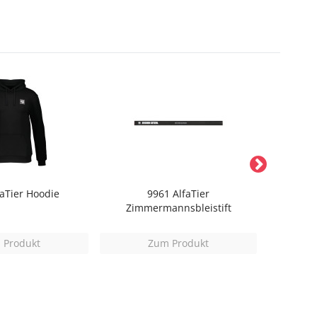
faTier Hoodie
9961 AlfaTier
9956 Alf
Zimmermannsbleistift
 Produkt
Zum Produkt