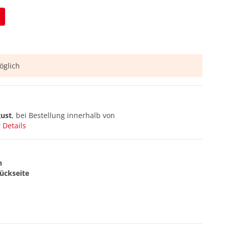
glich
gust
, bei Bestellung innerhalb von
 Details
n
ückseite