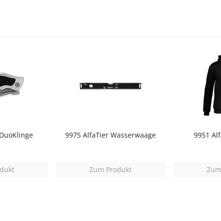
 DuoKlinge
9975 AlfaTier Wasserwaage
9951 Al
dukt
Zum Produkt
Zum