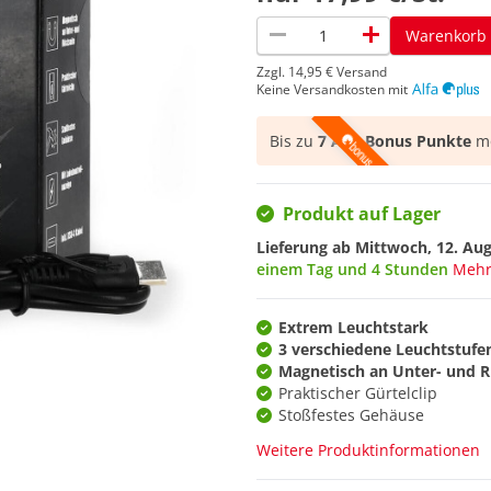
remove
add
Warenkorb
Zzgl.
14,95 €
Versand
Keine Versandkosten mit
Bis zu
7 Alfa Bonus Punkte
mö
Produkt auf Lager
Lieferung ab
Mittwoch, 12. Au
einem Tag und 4 Stunden
Mehr
Extrem Leuchtstark
3 verschiedene Leuchtstufe
Magnetisch an Unter- und R
Praktischer Gürtelclip
Stoßfestes Gehäuse
Weitere Produktinformationen