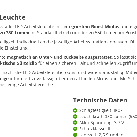
-Leuchte
sstarke LED-Arbeitsleuchte mit
integriertem Boost-Modus
und eign
 zu 350 Lumen
im Standardbetrieb und bis zu 550 Lumen im Boos
Helligkeit individuell an die jeweilige Arbeitssituation anpassen. O
e Einstellung.
chte
magnetisch an Unter- und Rückseite ausgestattet
. So lässt s
ktische Gürtelclip
für einen sicheren Halt und schnellen Zugriff u
macht die LED-Arbeitsleuchte robust und widerstandsfähig. Mit e
eige
informiert zuverlässig über den aktuellen Akkustand. Mit Schu
ielseitige Arbeitsbereiche.
Technische Daten
Schlagfestigkeit: IK07
Leuchtkraft: 350 Lumen (55
Akku-Spannung: 3,7 V
Schutzklasse: III
Ladezeit: 2,5 Stunden