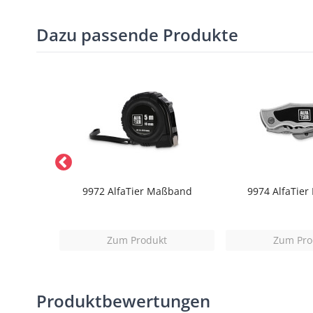
Dazu passende Produkte
ker Cap
9972 AlfaTier Maßband
9974 AlfaTier
t
Zum Produkt
Zum Pro
Produktbewertungen