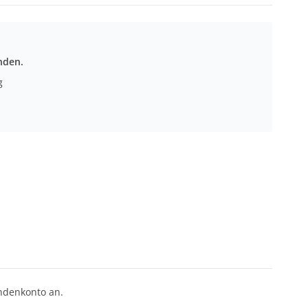
nden.
g
undenkonto an.