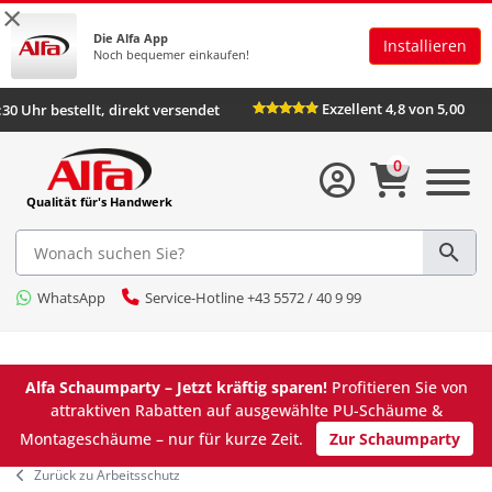
×
Die Alfa App
Installieren
Noch bequemer einkaufen!
Exzellent 4,8 von 5,00
:30 Uhr bestellt, direkt versendet
0
Qualität für's Handwerk
WhatsApp
Service-Hotline +43 5572 / 40 9 99
Alfa Schaumparty – Jetzt kräftig sparen!
Profitieren Sie von
attraktiven Rabatten auf ausgewählte PU-Schäume &
Montageschäume – nur für kurze Zeit.
Zur Schaumparty
Zurück zu Arbeitsschutz