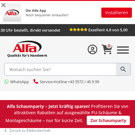
×
Die Alfa App
Installieren
Noch bequemer einkaufen!
Exzellent 4,8 von 5,00
:30 Uhr bestellt, direkt versendet
0
Qualität für's Handwerk
WhatsApp
Service-Hotline +43 5572 / 40 9 99
Alfa Schaumparty – Jetzt kräftig sparen!
Profitieren Sie von
attraktiven Rabatten auf ausgewählte PU-Schäume &
Montageschäume – nur für kurze Zeit.
Zur Schaumparty
Zurück zu Elektrotechnik