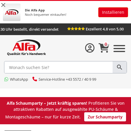
×
Die Alfa App
Installieren
Noch bequemer einkaufen!
Exzellent 4,8 von 
Bis 16:30 Uhr bestellt, direkt versendet
0
Qualität für's Handwerk
WhatsApp
Service-Hotline +43 5572 / 40 9 99
Alfa Schaumparty – Jetzt kräftig sparen!
Profitieren Sie von
attraktiven Rabatten auf ausgewählte PU-Schäume &
Montageschäume – nur für kurze Zeit.
Zur Schaumparty