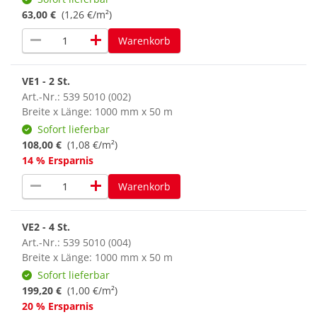
63,00 €
(1,26 €/m²)
remove
add
Warenkorb
VE1 - 2 St.
Art.-Nr.: 539 5010 (002)
Breite x Länge: 1000 mm x 50 m
Sofort lieferbar
108,00 €
(1,08 €/m²)
14 % Ersparnis
remove
add
Warenkorb
VE2 - 4 St.
Art.-Nr.: 539 5010 (004)
Breite x Länge: 1000 mm x 50 m
Sofort lieferbar
199,20 €
(1,00 €/m²)
20 % Ersparnis