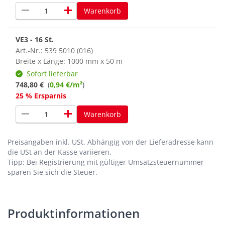
remove
add
Warenkorb
VE3 - 16 St.
Art.-Nr.: 539 5010 (016)
Breite x Länge: 1000 mm x 50 m
Sofort lieferbar
748,80 €
(
0,94 €/m²
)
25 % Ersparnis
remove
add
Warenkorb
Preisangaben inkl. USt.
Abhängig von der Lieferadresse kann
die USt an der Kasse variieren.
Tipp: Bei Registrierung mit gültiger Umsatzsteuernummer
sparen Sie sich die Steuer.
Produktinformationen