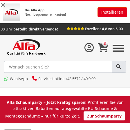
×
Die Alfa App
Installieren
Noch bequemer einkaufen!
Exzellent 4,8 von 5,00
:30 Uhr bestellt, direkt versendet
0
Qualität für's Handwerk
WhatsApp
Service-Hotline +43 5572 / 40 9 99
Alfa Schaumparty – Jetzt kräftig sparen!
Profitieren Sie von
attraktiven Rabatten auf ausgewählte PU-Schäume &
Montageschäume – nur für kurze Zeit.
Zur Schaumparty