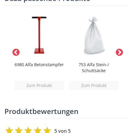
MINI
6980 Alfa Betonstampfer
753 Alfa Stein-/
Schuttsäcke
Zum Produkt
Zum Produkt
Produktbewertungen
5 von 5