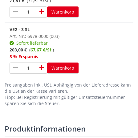
71,51 €
(71,51 €/St.)
remove
add
Warenkorb
VE2 - 3 St.
Art.-Nr.: 6978 0000 (003)
Sofort lieferbar
203,00 €
(
67,67 €/St.
)
5 % Ersparnis
remove
add
Warenkorb
Preisangaben inkl. USt.
Abhängig von der Lieferadresse kann
die USt an der Kasse variieren.
Tipp: Bei Registrierung mit gültiger Umsatzsteuernummer
sparen Sie sich die Steuer.
Produktinformationen