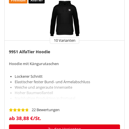
Premium
AlfaTier
10 Varianten
9951 AlfaTier Hoodie
Hoodie mit Kängurutaschen
Lockerer Schnitt
Elastischer fester Bund- und Ärmelabschluss
Weiche und angeraute Innenseite
Hoher Baumwollanteil
Nachhaltige Produktion in Portugal
22 Bewertungen
ab 38,88 €/St.