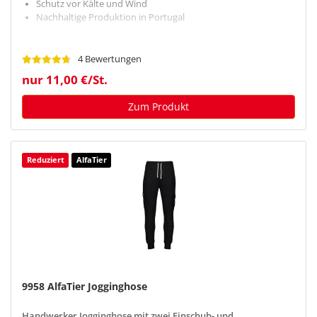
Schutz vor Kälte und Wind
Nachhaltige Produktion in Portugal
4 Bewertungen
nur 11,00 €/St.
Zum Produkt
Reduziert
AlfaTier
9958 AlfaTier Jogginghose
Handwerker Jogginghose mit zwei Einschub- und