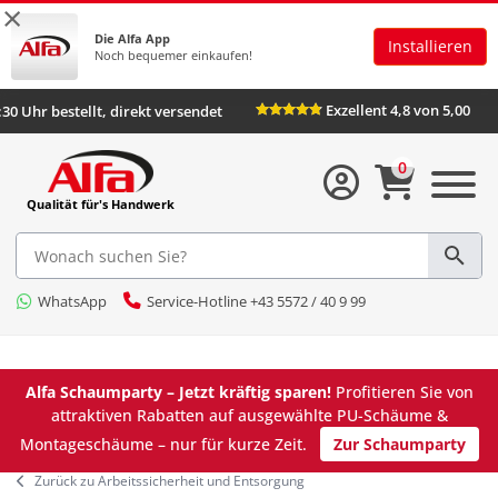
×
Die Alfa App
Installieren
Noch bequemer einkaufen!
Exzellent 4,8 von 5,00
:30 Uhr bestellt, direkt versendet
0
Qualität für's Handwerk
WhatsApp
Service-Hotline +43 5572 / 40 9 99
Alfa Schaumparty – Jetzt kräftig sparen!
Profitieren Sie von
attraktiven Rabatten auf ausgewählte PU-Schäume &
Montageschäume – nur für kurze Zeit.
Zur Schaumparty
Zurück zu Arbeitssicherheit und Entsorgung