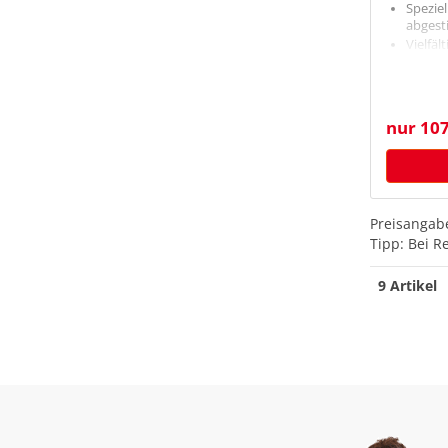
Speziel
abges
Vielfäl
den Arb
Robust
Kompak
nur 107
Preisangabe
Tipp: Bei R
9 Artikel