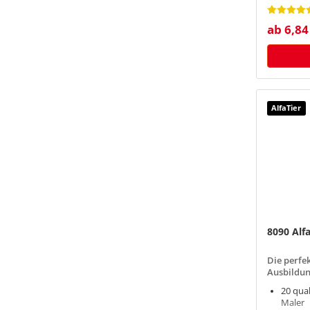
Inklus
ab 6,84
AlfaTier
8090 Alfa
Die perfek
Ausbildu
20 qua
Maler