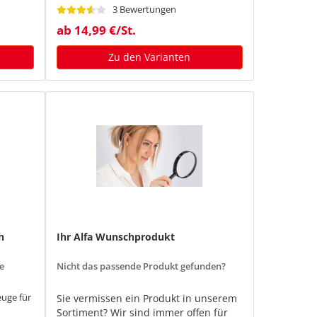
mierung
Genauigkeit in Normalposition: 0,5 mm /
3 Bewertungen
m
ab 14,99 €/St.
hrung
Zu den Varianten
h
Ihr Alfa Wunschprodukt
e
Nicht das passende Produkt gefunden?
euge für
Sie vermissen ein Produkt in unserem
Sortiment? Wir sind immer offen für