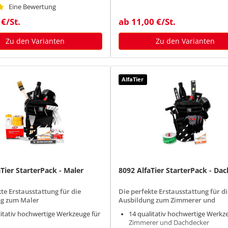
Gute Griffsicherheit durch Gum
ive praktischer Handschlaufe
Eine Bewertung
am Gehäuse
 €/St.
ab 11,00 €/St.
Sichere und kompakte Aufbewa
durch Klappmechanismus
Zu den Varianten
Zu den Varianten
AlfaTier
Tier StarterPack - Maler
8092 AlfaTier StarterPack - Dac
te Erstausstattung für die
Die perfekte Erstausstattung für di
ng zum Maler
Ausbildung zum Zimmerer und
Dachdecker
litativ hochwertige Werkzeuge für
14 qualitativ hochwertige Werkz
Zimmerer und Dachdecker