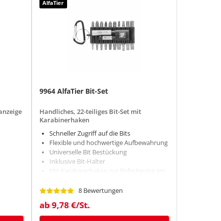
AlfaTier
9964 AlfaTier Bit-Set
anzeige
Handliches, 22-teiliges Bit-Set mit
Karabinerhaken
Schneller Zugriff auf die Bits
Flexible und hochwertige Aufbewahrung
Universelle Bit Bestückung
Inklusive Bit-Halter
Mit Karabinerhaken zur Befestigung am
Gürtel oder an der Tasche
8 Bewertungen
ab 9,78 €/St.