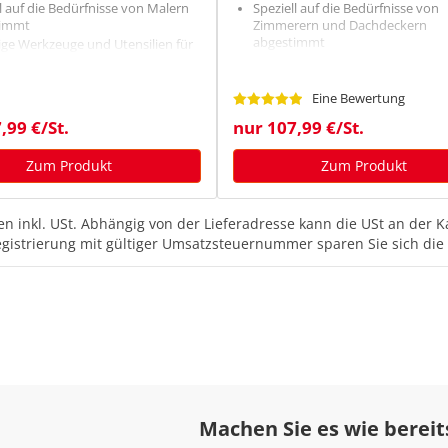
l auf die Bedürfnisse von Malern
Speziell auf die Bedürfnisse von
timmt
Zimmerern und Dachdeckern
abgestimmt
tige Werkzeuge und Utensilien für
eitsalltag
Vielfältige Werkzeuge und Utensil
den Arbeitsalltag
er und ergonomischer Rucksack
Robuster und ergonomischer Ru
Eine Bewertung
te und trockene Aufbewahrung
Kompakte und trockene Aufbew
,99 €/St.
nur 107,99 €/St.
Zum Produkt
Zum Produkt
n inkl. USt.
Abhängig von der Lieferadresse kann die USt an der Ka
egistrierung mit gültiger Umsatzsteuernummer sparen Sie sich die 
Machen Sie es wie bereit