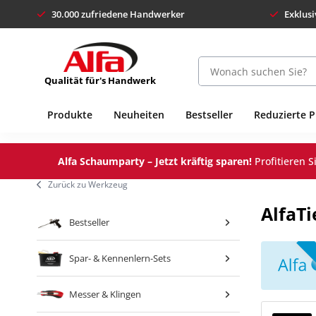
30.000 zufriedene Handwerker
Exklusi
Qualität für's Handwerk
Produkte
Neuheiten
Bestseller
Reduzierte 
Alfa Schaumparty – Jetzt kräftig sparen!
Profitieren 
Zurück zu Werkzeug
AlfaT
Bestseller
Spar- & Kennenlern-Sets
Messer & Klingen