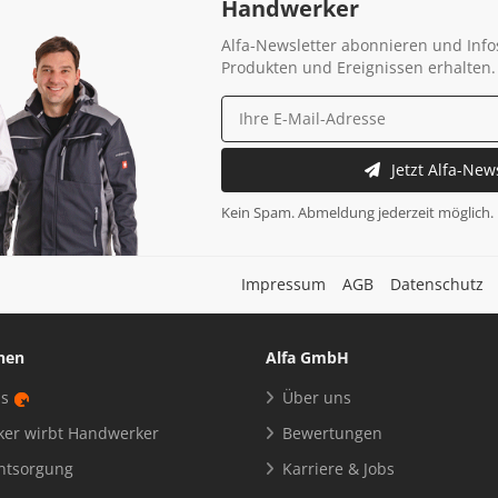
Handwerker
Alfa-Newsletter abonnieren und Info
Produkten und Ereignissen erhalten.
Jetzt Alfa-New
Kein Spam. Abmeldung jederzeit möglich.
Impressum
AGB
Datenschutz
nen
Alfa GmbH
us
Über uns
er wirbt Handwerker
Bewertungen
entsorgung
Karriere & Jobs