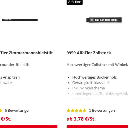
AlfaTier
aTier Zimmermannsbleistift
9959 AlfaTier Zollstock
rounder-Bleistift
Hochwertiger Zollstock mit Winkel
es Anspitzen
Hochwertiges Buchenholz
ätsware
Genauigkeitsklasse III
Inkl. Winkelschema
Innenliegendes Stahlblechgelenk
Länge: 2 m
6 Bewertungen
5 Bewertungen
 €/St.
ab 3,78 €/St.