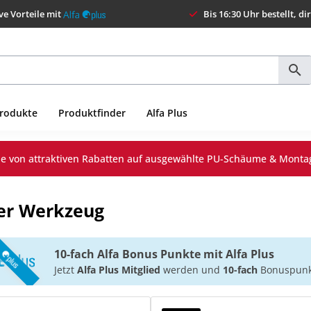
ve Vorteile mit
Bis 16:30 Uhr bestellt, di
Produkte
Produktfinder
Alfa Plus
Sie von attraktiven Rabatten auf ausgewählte PU-Schäume & Monta
ier Werkzeug
10-fach Alfa Bonus Punkte mit Alfa Plus
Jetzt
Alfa Plus Mitglied
werden und
10-fach
Bonuspunkt