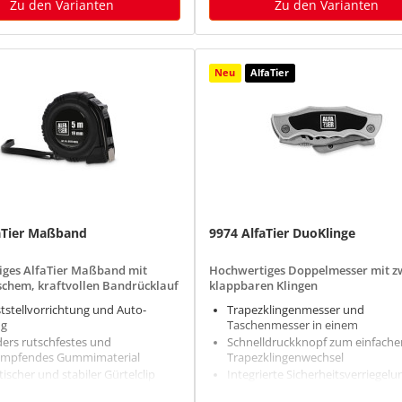
Zu den Varianten
Zu den Varianten
Neu
AlfaTier
aTier Maßband
9974 AlfaTier DuoKlinge
ges AlfaTier Maßband mit
Hochwertiges Doppelmesser mit z
chem, kraftvollen Bandrücklauf
klappbaren Klingen
tstellvorrichtung und Auto-
Trapezklingenmesser und
ug
Taschenmesser in einem
ers rutschfestes und
Schnelldruckknopf zum einfache
mpfendes Gummimaterial
Trapezklingenwechsel
scher und stabiler Gürtelclip
Integrierte Sicherheitsverriegelu
eine kontrollierte Schnittführung
estes ABS-Gehäuse mit Softgriff