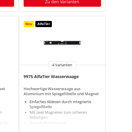
Zu den Varianten
Neu
AlfaTier
4 Varianten
9975 AlfaTier Wasserwaage
wei
Hochwertige Wasserwaage aus
Aluminium mit Spiegellibelle und Magnet
Einfaches Ablesen durch integrierte
Spiegellibelle
n
Mit zwei Magneten zum sicheren
Befestigen
ng für
Dauerhafte Präzision
Schlagfeste Acrylglas-Blocklibellen