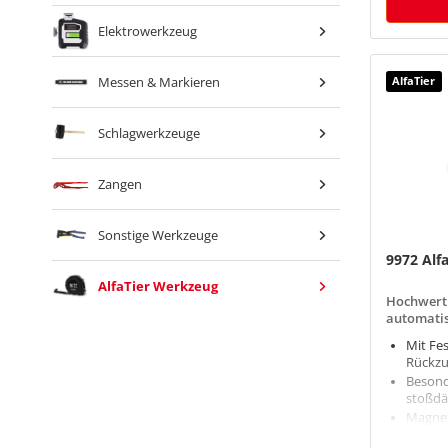
Elektrowerkzeug
AlfaTier
Messen & Markieren
Schlagwerkzeuge
Zangen
Sonstige Werkzeuge
9972 Alf
AlfaTier Werkzeug
Hochwerti
automatis
Mit Fes
Rückz
Besond
stoßdä
Magneti
Schlagf