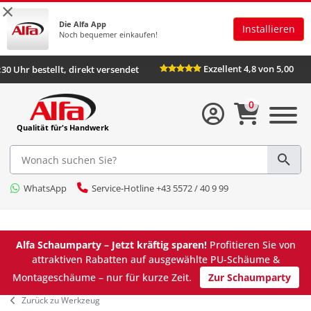
×
Die Alfa App
Installieren
Noch bequemer einkaufen!
Exzellent 4,8 von 5,
Bis 16:30 Uhr bestellt, direkt versendet
0
Qualität für's Handwerk
WhatsApp
Service-Hotline +43 5572 / 40 9 99
Alfa Schaumparty – Jetzt kräftig sparen!
Profitieren Sie von
attraktiven Rabatten auf ausgewählte PU-Schäume &
Montageschäume – nur für kurze Zeit.
Zur Schaumparty
Zurück zu Werkzeug