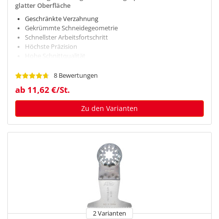
glatter Oberfläche
Geschränkte Verzahnung
Gekrümmte Schneidegeometrie
Schnellster Arbeitsfortschritt
Höchste Präzision
Hohe Schnittqualität
Gute Standzeiten
Extrem robust
8 Bewertungen
Starlock Werkzeugaufnahme
ab 11,62 €/St.
Zu den Varianten
2 Varianten