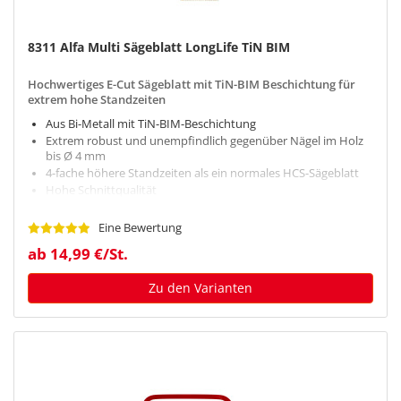
8311 Alfa Multi Sägeblatt LongLife TiN BIM
Hochwertiges E-Cut Sägeblatt mit TiN-BIM Beschichtung für
extrem hohe Standzeiten
Aus Bi-Metall mit TiN-BIM-Beschichtung
Extrem robust und unempfindlich gegenüber Nägel im Holz
bis Ø 4 mm
4-fache höhere Standzeiten als ein normales HCS-Sägeblatt
Hohe Schnittqualität
Schneller Arbeitsfortschritt
Eine Bewertung
ab 14,99 €/St.
Zu den Varianten