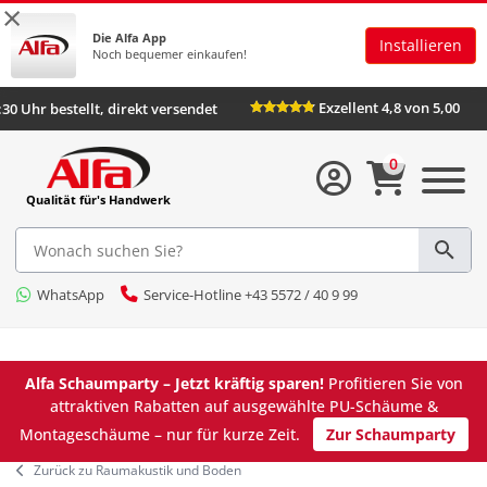
×
Die Alfa App
Installieren
Noch bequemer einkaufen!
Exzellent 4,8 von 5,00
:30 Uhr bestellt, direkt versendet
0
Qualität für's Handwerk
WhatsApp
Service-Hotline +43 5572 / 40 9 99
Alfa Schaumparty – Jetzt kräftig sparen!
Profitieren Sie von
attraktiven Rabatten auf ausgewählte PU-Schäume &
Montageschäume – nur für kurze Zeit.
Zur Schaumparty
Zurück zu Raumakustik und Boden